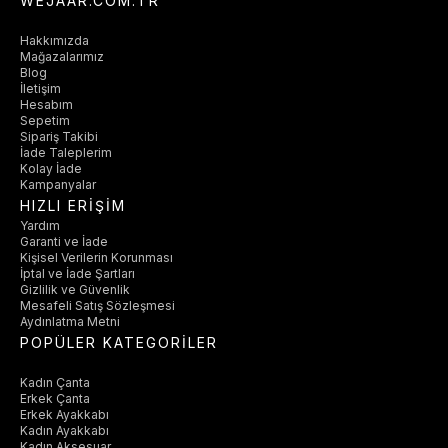
WEJAAR.COM.TR
Hakkımızda
Mağazalarımız
Blog
İletişim
Hesabım
Sepetim
Sipariş Takibi
İade Taleplerim
Kolay İade
Kampanyalar
HIZLI ERİŞİM
Yardım
Garanti ve İade
Kişisel Verilerin Korunması
İptal ve İade Şartları
Gizlilik ve Güvenlik
Mesafeli Satış Sözleşmesi
Aydınlatma Metni
POPÜLER KATEGORİLER
Kadın Çanta
Erkek Çanta
Erkek Ayakkabı
Kadın Ayakkabı
Kadın Aksesuar