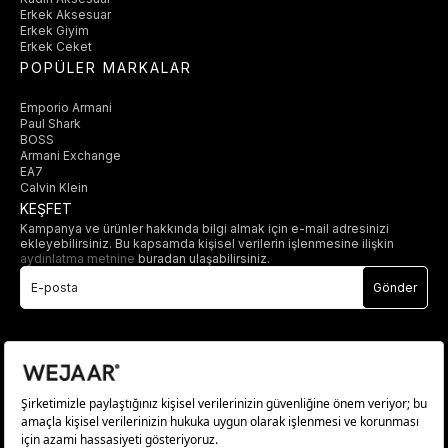
Erkek Aksesuar
Erkek Giyim
Erkek Ceket
POPÜLER MARKALAR
Emporio Armani
Paul Shark
BOSS
Armani Exchange
EA7
Calvin Klein
KEŞFET
Kampanya ve ürünler hakkında bilgi almak için e-mail adresinizi
ekleyebilirsiniz. Bu kapsamda kişisel verilerin işlenmesine ilişkin
aydınlatma metnine
buradan ulaşabilirsiniz.
Gönder
© 2025 wejaar.com.tr. tüm hakları saklıdır.