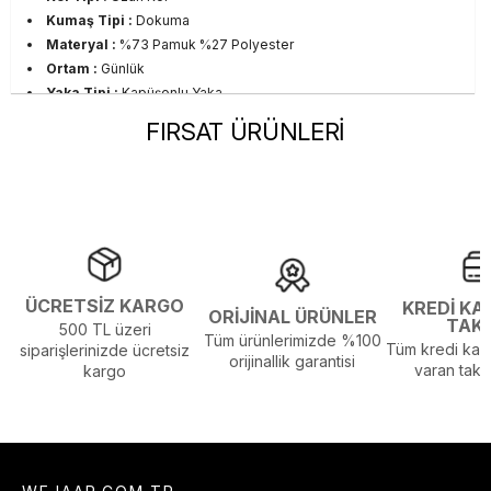
Kumaş Tipi :
Dokuma
Materyal :
%73 Pamuk %27 Polyester
Ortam :
Günlük
Yaka Tipi :
Kapüşonlu Yaka
Sezon :
CO
FIRSAT ÜRÜNLERİ
Yaş Grubu :
Yetişkin
Beden Tablosu Detayı :
Ürünün Beden Tablosu Son
Resimdedir.
Görsel Açıklaması :
Stüdyo Çekim Ortamında Bulunan Işık ve
Gölgelenmelerden Dolayı Renk Farklılıkları Olabilir
ÜCRETSİZ KARGO
KREDİ KA
ORİJİNAL ÜRÜNLER
TAK
500 TL üzeri
Tüm ürünlerimizde %100
Tüm kredi kart
siparişlerinizde ücretsiz
orijinallik garantisi
varan taksi
kargo