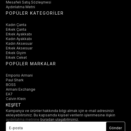
Mesafeli Satış Sözleşmesi
Aydınlatma Metni
POPÜLER KATEGORİLER
Kadın Çanta
Erkek Çanta
Erkek Ayakkabı
Kadın Ayakkabı
Kadın Aksesuar
Erkek Aksesuar
Erkek Giyim
Erkek Ceket
POPÜLER MARKALAR
Emporio Armani
Paul Shark
BOSS
Armani Exchange
EA7
Calvin Klein
KEŞFET
Kampanya ve ürünler hakkında bilgi almak için e-mail adresinizi
ekleyebilirsiniz. Bu kapsamda kişisel verilerin işlenmesine ilişkin
aydınlatma metnine
buradan ulaşabilirsiniz.
Gönder