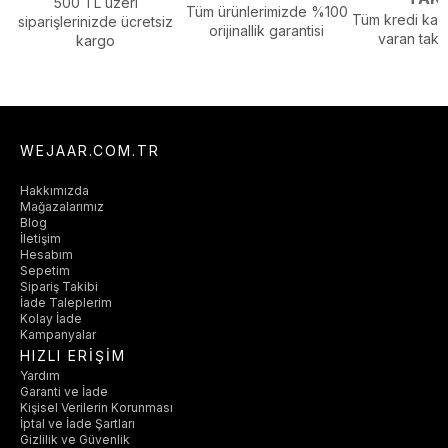
500 TL üzeri
Tüm ürünlerimizde %100
Tüm kredi kart
siparişlerinizde ücretsiz
orijinallik garantisi
varan taksi
kargo
WEJAAR.COM.TR
Hakkımızda
Mağazalarımız
Blog
İletişim
Hesabım
Sepetim
Sipariş Takibi
İade Taleplerim
Kolay İade
Kampanyalar
HIZLI ERİŞİM
Yardım
Garanti ve İade
Kişisel Verilerin Korunması
İptal ve İade Şartları
Gizlilik ve Güvenlik