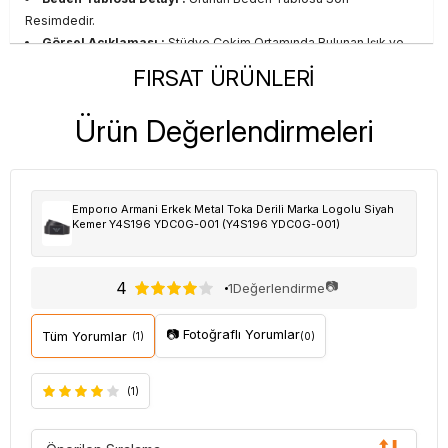
Resimdedir.
Görsel Açıklaması :
Stüdyo Çekim Ortamında Bulunan Işık ve
Gölgelenmelerden Dolayı Renk Farklılıkları Olabilir
FIRSAT ÜRÜNLERİ
Ürün Değerlendirmeleri
Emporıo Armani Erkek Metal Toka Derili Marka Logolu Siyah
Kemer Y4S196 YDC0G-001 (Y4S196 YDC0G-001)
4
📷
1
Değerlendirme
📷 Fotoğraflı Yorumlar
Tüm Yorumlar
(1)
(0)
(1)