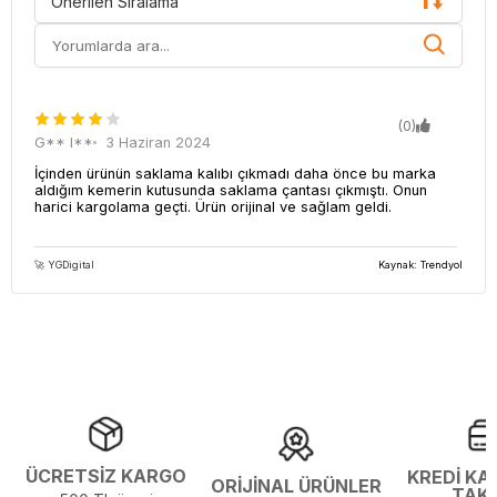
Önerilen Sıralama
(0)
G** I**
3 Haziran 2024
İçinden ürünün saklama kalıbı çıkmadı daha önce bu marka
aldığım kemerin kutusunda saklama çantası çıkmıştı. Onun
harici kargolama geçti. Ürün orijinal ve sağlam geldi.
🚀 YGDigital
Kaynak: Trendyol
ÜCRETSİZ KARGO
KREDİ KA
ORİJİNAL ÜRÜNLER
TAK