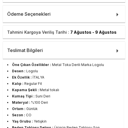
Ödeme Seçenekleri
Tahmini Kargoya Veriliş Tarihi :
7 Ağustos - 9 Ağustos
Teslimat Bilgileri
Öne Çıkan Özellikler :
Metal Toka Derili Marka Logolu
Desen :
Logolu
Ek Özellik :
İTALYA
Kalıp :
Regular Fit
Kapama Şekli :
Metal tokalı
Kumaş Tipi :
Suni Deri
Materyal :
%100 Deri
Ortam :
Günlük
Sezon :
CO
Yaş Grubu :
Yetişkin
Beden Tablosu Detayı :
Ürünün Beden Tablosu Son