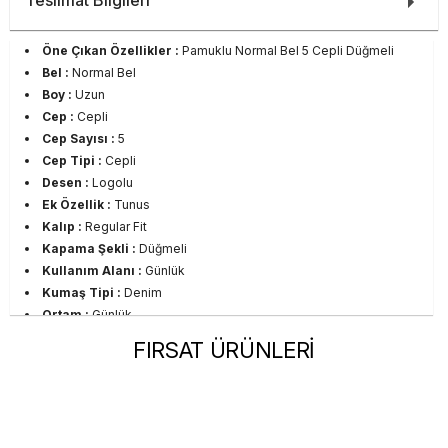
Teslimat Bilgileri
Öne Çıkan Özellikler :
Pamuklu Normal Bel 5 Cepli Düğmeli
Bel :
Normal Bel
Boy :
Uzun
Cep :
Cepli
Cep Sayısı :
5
Cep Tipi :
Cepli
Desen :
Logolu
Ek Özellik :
Tunus
Kalıp :
Regular Fit
Kapama Şekli :
Düğmeli
Kullanım Alanı :
Günlük
Kumaş Tipi :
Denim
Ortam :
Günlük
Sezon :
CO
FIRSAT ÜRÜNLERİ
Yaş Grubu :
Yetişkin
Görsel Açıklaması :
Stüdyo Çekim Ortamında Bulunan Işık ve
Gölgelenmelerden Dolayı Renk Farklılıkları Olabilir