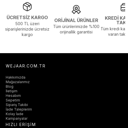
ÜCRETSİZ KARGO
KREDİ KA
ORİJİNAL ÜRÜNLER
TAK
500 TL üzeri
Tüm ürünlerimizde %100
Tüm kredi kart
siparişlerinizde ücretsiz
orijinallik garantisi
varan taksi
kargo
WEJAAR.COM.TR
Hakkımızda
Mağazalarımız
Blog
İletişim
Hesabım
Sepetim
Sipariş Takibi
İade Taleplerim
Kolay İade
Kampanyalar
HIZLI ERİŞİM