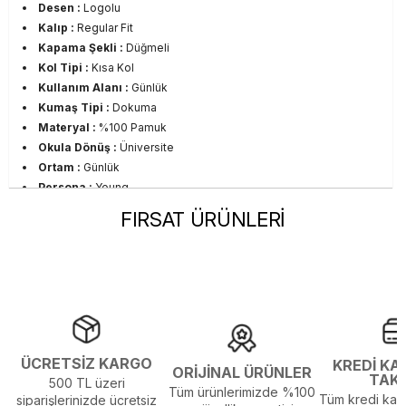
Desen :
Logolu
Kalıp :
Regular Fit
Kapama Şekli :
Düğmeli
Kol Tipi :
Kısa Kol
Kullanım Alanı :
Günlük
Kumaş Tipi :
Dokuma
Materyal :
%100 Pamuk
Okula Dönüş :
Üniversite
Ortam :
Günlük
Persona :
Young
Yaka Tipi :
Polo Yaka
FIRSAT ÜRÜNLERİ
Sezon :
2023 Yaz
Yaş Grubu :
Yetişkin
Görsel Açıklaması :
Stüdyo Çekim Ortamında Bulunan Işık ve
Gölgelenmelerden Dolayı Renk Farklılıkları Olabilir
ÜCRETSİZ KARGO
KREDİ KA
ORİJİNAL ÜRÜNLER
TAK
500 TL üzeri
Tüm ürünlerimizde %100
Tüm kredi kart
siparişlerinizde ücretsiz