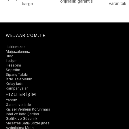
orijinallik garantisi
varan taksi
kargo
WEJAAR.COM.TR
Hakkımızda
Mağazalarımız
Blog
İletişim
Hesabım
Sepetim
Sipariş Takibi
İade Taleplerim
Kolay İade
Kampanyalar
HIZLI ERİŞİM
Yardım
Garanti ve İade
Kişisel Verilerin Korunması
İptal ve İade Şartları
Gizlilik ve Güvenlik
Mesafeli Satış Sözleşmesi
Aydınlatma Metni