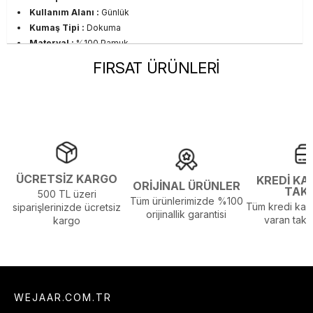
Kullanım Alanı :
Günlük
Kumaş Tipi :
Dokuma
Materyal :
%100 Pamuk
Okula Dönüş :
Üniversite
FIRSAT ÜRÜNLERİ
Ortam :
Günlük
Persona :
Young
Stil :
Günlük
Sezon :
2023 Yaz
Yaş Grubu :
Yetişkin
Beden Tablosu Detayı :
Ürünün Beden Tablosu Son
Resimdedir.
ÜCRETSİZ KARGO
KREDİ KA
Görsel Açıklaması :
Stüdyo Çekim Ortamında Bulunan Işık ve
ORİJİNAL ÜRÜNLER
TAK
500 TL üzeri
Gölgelenmelerden Dolayı Renk Farklılıkları Olabilir
Tüm ürünlerimizde %100
Tüm kredi kart
siparişlerinizde ücretsiz
orijinallik garantisi
varan taksi
kargo
WEJAAR.COM.TR