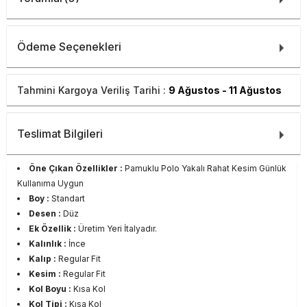
Ödeme Seçenekleri
Tahmini Kargoya Veriliş Tarihi :
9 Ağustos - 11 Ağustos
Teslimat Bilgileri
Öne Çıkan Özellikler :
Pamuklu Polo Yakalı Rahat Kesim Günlük
Kullanıma Uygun
Boy :
Standart
Desen :
Düz
Ek Özellik :
Üretim Yeri İtalyadır.
Kalınlık :
İnce
Kalıp :
Regular Fit
Kesim :
Regular Fit
Kol Boyu :
Kısa Kol
Kol Tipi :
Kısa Kol