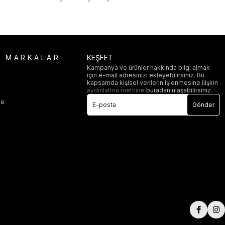
R MARKALAR
KEŞFET
Kampanya ve ürünler hakkında bilgi almak
için e-mail adresinizi ekleyebilirsiniz. Bu
i
kapsamda kişisel verilerin işlenmesine ilişkin
aydınlatma metnine
buradan ulaşabilirsiniz.
ge
Gönder