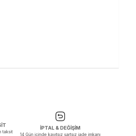
SİT
İPTAL & DEĞİŞİM
 taksit
14 Gün içinde kayıtsız şartsız iade imkanı