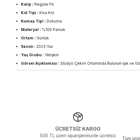
Kalıp :
Regular Fit
Kol Tipi :
Kısa Kol
Kumaş Tipi :
Dokuma
Materyal :
%100 Pamuk
Ortam :
Günlük
Sezon :
2023 Yaz
Yaş Grubu :
Yetişkin
Görsel Açıklaması :
Stüdyo Çekim Ortamında Bulunan Işık ve Gölg
ÜCRETSİZ KARGO
500 TL üzeri siparişlerinizde ücretsiz
Tüm ürün