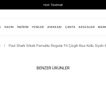
Hızlı Teslimat
K
KADIN
İNDIRIM
YENILER
AYAKKABI
ÇANTA
AKSESUAR
MAR
t
Paul Shark Erkek Pamuklu Regular Fit Çizgili Kısa Kollu Siya
BENZER ÜRÜNLER