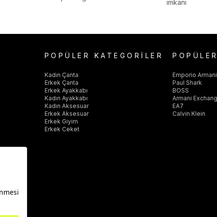
imkanı
POPÜLER KATEGORİLER
POPÜLE
Kadın Çanta
Emporio Arman
Erkek Çanta
Paul Shark
Erkek Ayakkabı
BOSS
Kadın Ayakkabı
Armani Exchan
Kadın Aksesuar
EA7
Erkek Aksesuar
Calvin Klein
Erkek Giyim
Erkek Ceket