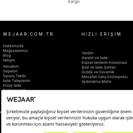
kargo
WEJAAR.COM.TR
HIZLI ERİŞİM
Hakkımızda
Mağazalarımız
Yardım
Blog
Garanti ve İade
İletişim
Kişisel Verilerin Korunması
Hesabım
İptal ve İade Şartları
Sepetim
Gizlilik ve Güvenlik
Sipariş Takibi
Mesafeli Satış Sözleşmesi
İade Taleplerim
Aydınlatma Metni
Kolay İade
Kampanyalar
© 2025 wejaar.com.tr. tüm hakları saklıdır.