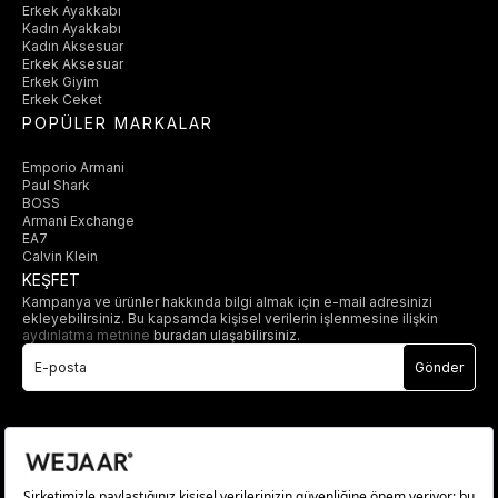
Erkek Ayakkabı
Kadın Ayakkabı
Kadın Aksesuar
Erkek Aksesuar
Erkek Giyim
Erkek Ceket
POPÜLER MARKALAR
Emporio Armani
Paul Shark
BOSS
Armani Exchange
EA7
Calvin Klein
KEŞFET
Kampanya ve ürünler hakkında bilgi almak için e-mail adresinizi
ekleyebilirsiniz. Bu kapsamda kişisel verilerin işlenmesine ilişkin
aydınlatma metnine
buradan ulaşabilirsiniz.
Gönder
© 2025 wejaar.com.tr. tüm hakları saklıdır.