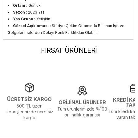
Ortam :
Günlük
Sezon :
2023 Yaz
Yaş Grubu :
Yetişkin
Görsel Açıklaması :
Stüdyo Çekim Ortamında Bulunan Işık ve
Gölgelenmelerden Dolayı Renk Farklılıkları Olabilir
FIRSAT ÜRÜNLERİ
ÜCRETSİZ KARGO
KREDİ KA
ORİJİNAL ÜRÜNLER
TAK
500 TL üzeri
Tüm ürünlerimizde %100
Tüm kredi kart
siparişlerinizde ücretsiz
orijinallik garantisi
varan taksi
kargo