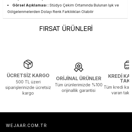
Görsel Açıklaması :
Stüdyo Çekim Ortamında Bulunan Işık ve
Gölgelenmelerden Dolayı Renk Farklılıkları Olabilir
FIRSAT ÜRÜNLERİ
ÜCRETSİZ KARGO
KREDİ KA
ORİJİNAL ÜRÜNLER
TAK
500 TL üzeri
Tüm ürünlerimizde %100
Tüm kredi kart
siparişlerinizde ücretsiz
orijinallik garantisi
varan taksi
kargo
WEJAAR.COM.TR