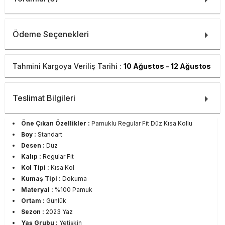
Ödeme Seçenekleri
Tahmini Kargoya Veriliş Tarihi :
10 Ağustos - 12 Ağustos
Teslimat Bilgileri
Öne Çıkan Özellikler :
Pamuklu Regular Fit Düz Kısa Kollu
Boy :
Standart
Desen :
Düz
Kalıp :
Regular Fit
Kol Tipi :
Kısa Kol
Kumaş Tipi :
Dokuma
Materyal :
%100 Pamuk
Ortam :
Günlük
Sezon :
2023 Yaz
Yaş Grubu :
Yetişkin