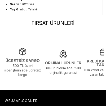
Sezon :
2023 Yaz
Yaş Grubu :
Yetişkin
FIRSAT ÜRÜNLERİ
ÜCRETSİZ KARGO
KREDİ KA
ORİJİNAL ÜRÜNLER
TAK
500 TL üzeri
Tüm ürünlerimizde %100
Tüm kredi kart
siparişlerinizde ücretsiz
orijinallik garantisi
varan taksi
kargo
WEJAAR.COM.TR