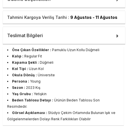
Tahmini Kargoya Veriliş Tarihi :
9 Ağustos - 11 Ağustos
Teslimat Bilgileri
Öne Çıkan Özellikler :
Pamuklu Uzun Kollu Düğmeli
Kalıp :
Regular Fit
Kapama Şekli :
Düğmeli
Kol Tipi :
Uzun Kol
Okula Dönüş :
Üniversite
Persona :
Young
Sezon :
2023 Kış
Yaş Grubu :
Yetişkin
Beden Tablosu Detayı :
Ürünün Beden Tablosu Son
Resimdedir.
Görsel Açıklaması :
Stüdyo Çekim Ortamında Bulunan Işık ve
Gölgelenmelerden Dolayı Renk Farklılıkları Olabilir