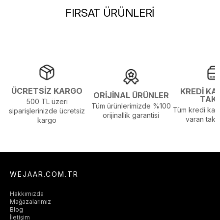
FIRSAT ÜRÜNLERİ
ÜCRETSİZ KARGO
KREDİ KA
ORİJİNAL ÜRÜNLER
TAK
500 TL üzeri
Tüm ürünlerimizde %100
Tüm kredi kart
siparişlerinizde ücretsiz
orijinallik garantisi
varan taksi
kargo
WEJAAR.COM.TR
Hakkımızda
Mağazalarımız
Blog
İletişim