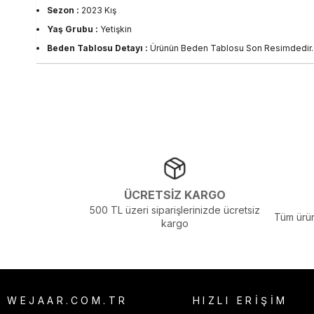
Sezon :
2023 Kış
Yaş Grubu :
Yetişkin
Beden Tablosu Detayı :
Ürünün Beden Tablosu Son Resimdedir.
Görsel Açıklaması :
Stüdyo Çekim Ortamında Bulunan Işık ve Gölg
ÜCRETSİZ KARGO
500 TL üzeri siparişlerinizde ücretsiz
Tüm ürün
kargo
WEJAAR.COM.TR
HIZLI ERİŞİM