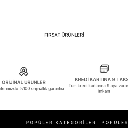
elenmelerden Dolayı Renk Farklılıkları Olabilir
FIRSAT ÜRÜNLERİ
KREDİ KARTINA 9 TAK
ORİJİNAL ÜRÜNLER
Tüm kredi kartlarına 9 aya varan
lerimizde %100 orijinallik garantisi
imkanı
POPÜLER KATEGORİLER
POPÜLE