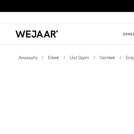
ERKE
Anasayfa
Erkek
Üst Giyim
Gömlek
Emp