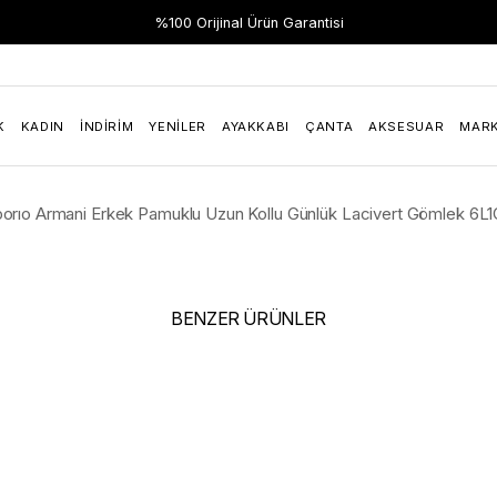
Hızlı Teslimat
%100 Orijinal Ürün Garantisi
K
KADIN
İNDIRIM
YENILER
AYAKKABI
ÇANTA
AKSESUAR
MAR
orıo Armani Erkek Pamuklu Uzun Kollu Günlük Lacivert Gömlek 6
BENZER ÜRÜNLER