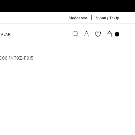
|
Mağazalar
Sipariş Takip
KALAR
L1C86 1NT9Z-F915