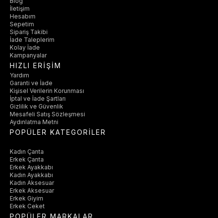
Blog
İletişim
Hesabım
Sepetim
Sipariş Takibi
İade Taleplerim
Kolay İade
Kampanyalar
HIZLI ERİŞİM
Yardım
Garanti ve İade
Kişisel Verilerin Korunması
İptal ve İade Şartları
Gizlilik ve Güvenlik
Mesafeli Satış Sözleşmesi
Aydınlatma Metni
POPÜLER KATEGORİLER
Kadın Çanta
Erkek Çanta
Erkek Ayakkabı
Kadın Ayakkabı
Kadın Aksesuar
Erkek Aksesuar
Erkek Giyim
Erkek Ceket
POPÜLER MARKALAR