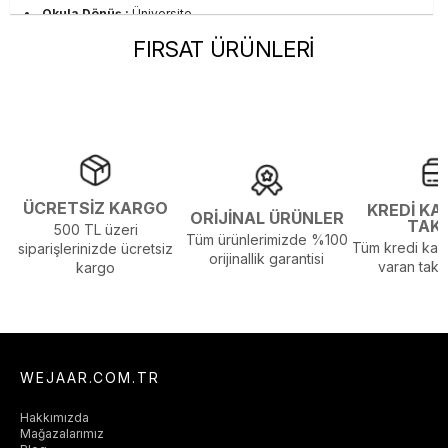
Okula Dönüş :
Üniversite
Ortam :
Günlük
FIRSAT ÜRÜNLERİ
Persona :
Young
Yaka Tipi :
Polo Yaka
Sezon :
2024 Yaz
Yaş Grubu :
Yetişkin
Görsel Açıklaması :
Stüdyo Çekim Ortamında Bulunan Işık ve
Gölgelenmelerden Dolayı Renk Farklılıkları Olabilir
ÜCRETSİZ KARGO
KREDİ KA
ORİJİNAL ÜRÜNLER
TAK
500 TL üzeri
Tüm ürünlerimizde %100
Tüm kredi kart
siparişlerinizde ücretsiz
orijinallik garantisi
varan taksi
kargo
WEJAAR.COM.TR
Hakkımızda
Mağazalarımız