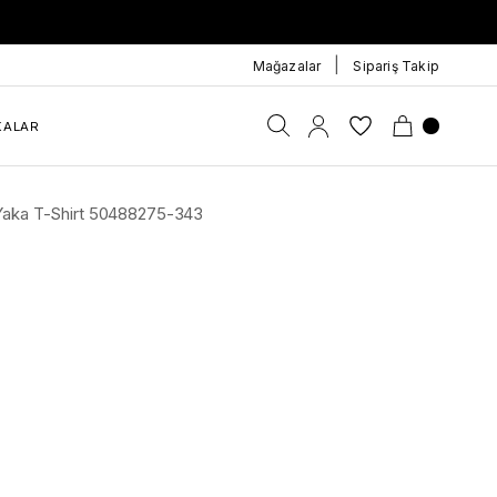
|
Mağazalar
Sipariş Takip
KALAR
o Yaka T-Shirt 50488275-343