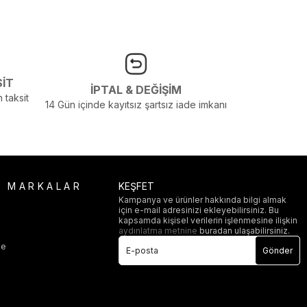
SİT
İPTAL & DEĞİŞİM
 taksit
14 Gün içinde kayıtsız şartsız iade imkanı
R MARKALAR
KEŞFET
Kampanya ve ürünler hakkında bilgi almak
için e-mail adresinizi ekleyebilirsiniz. Bu
i
kapsamda kişisel verilerin işlenmesine ilişkin
aydınlatma metnine
buradan ulaşabilirsiniz.
ge
Gönder