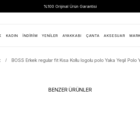
%100 Orijinal Ürün Garantisi
K
KADIN
İNDIRIM
YENILER
AYAKKABI
ÇANTA
AKSESUAR
MAR
t
BOSS Erkek regular fit Kısa Kollu logolu polo Yaka Yeşil Pol
BENZER ÜRÜNLER