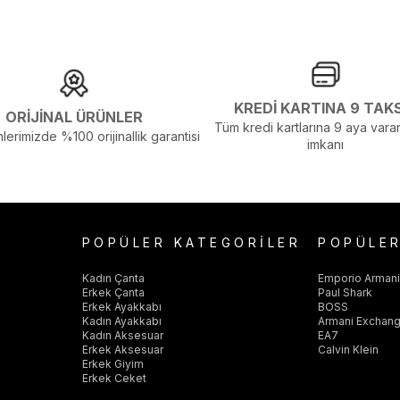
elenmelerden Dolayı Renk Farklılıkları Olabilir
KREDİ KARTINA 9 TAK
ORİJİNAL ÜRÜNLER
Tüm kredi kartlarına 9 aya varan
lerimizde %100 orijinallik garantisi
imkanı
POPÜLER KATEGORİLER
POPÜLE
Kadın Çanta
Emporio Arman
Erkek Çanta
Paul Shark
Erkek Ayakkabı
BOSS
Kadın Ayakkabı
Armani Exchan
Kadın Aksesuar
EA7
Erkek Aksesuar
Calvin Klein
Erkek Giyim
Erkek Ceket