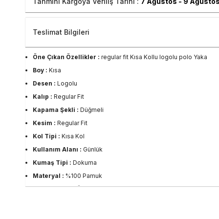
Tahmini Kargoya Veriliş Tarihi :
7 Ağustos - 9 Ağusto
Teslimat Bilgileri
Öne Çıkan Özellikler :
regular fit Kısa Kollu logolu polo Yaka
Boy :
Kısa
Desen :
Logolu
Kalıp :
Regular Fit
Kapama Şekli :
Düğmeli
Kesim :
Regular Fit
Kol Tipi :
Kısa Kol
Kullanım Alanı :
Günlük
Kumaş Tipi :
Dokuma
Materyal :
%100 Pamuk
Okula Dönüş :
Üniversite
Persona :
Young
Sezon :
2023 Yaz