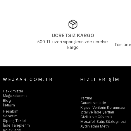
Yaş Grubu :
Yetişkin
Görsel Açıklaması :
Stüdyo Çekim Ortamında Bulunan Işık ve Gölg
ÜCRETSİZ KARGO
500 TL üzeri siparişlerinizde ücretsiz
Tüm ürün
kargo
WEJAAR.COM.TR
HIZLI ERİŞİM
Hakkımızda
Mağazalarımız
Yardım
Blog
Garanti ve İade
İletişim
Kişisel Verilerin Korunması
Hesabım
İptal ve İade Şartları
Sepetim
Gizlilik ve Güvenlik
Sipariş Takibi
Mesafeli Satış Sözleşmesi
İade Taleplerim
Aydınlatma Metni
Kolay İade