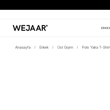
ERKE
Anasayfa
Erkek
Üst Giyim
Polo Yaka T-Shir