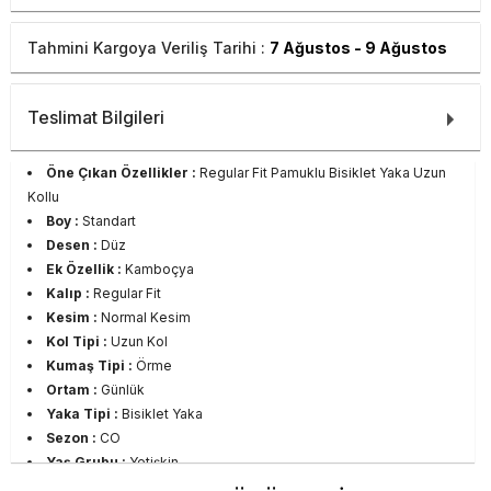
Tahmini Kargoya Veriliş Tarihi :
7 Ağustos - 9 Ağustos
Teslimat Bilgileri
Öne Çıkan Özellikler :
Regular Fit Pamuklu Bisiklet Yaka Uzun
Kollu
Boy :
Standart
Desen :
Düz
Ek Özellik :
Kamboçya
Kalıp :
Regular Fit
Kesim :
Normal Kesim
Kol Tipi :
Uzun Kol
Kumaş Tipi :
Örme
Ortam :
Günlük
Yaka Tipi :
Bisiklet Yaka
Sezon :
CO
Yaş Grubu :
Yetişkin
Görsel Açıklaması :
Stüdyo Çekim Ortamında Bulunan Işık ve