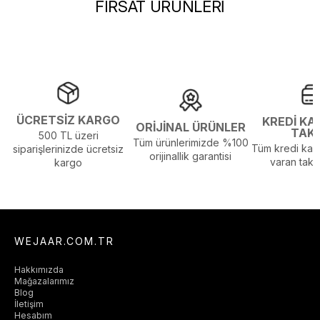
FIRSAT ÜRÜNLERİ
Gölgelenmelerden Dolayı Renk Farklılıkları Olabilir
ÜCRETSİZ KARGO
KREDİ KA
ORİJİNAL ÜRÜNLER
TAK
500 TL üzeri
Tüm ürünlerimizde %100
Tüm kredi kart
siparişlerinizde ücretsiz
orijinallik garantisi
varan taksi
kargo
WEJAAR.COM.TR
Hakkımızda
Mağazalarımız
Blog
İletişim
Hesabım