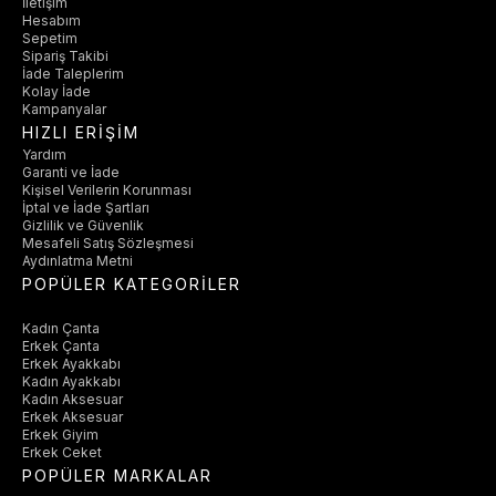
İletişim
Hesabım
Sepetim
Sipariş Takibi
İade Taleplerim
Kolay İade
Kampanyalar
HIZLI ERİŞİM
Yardım
Garanti ve İade
Kişisel Verilerin Korunması
İptal ve İade Şartları
Gizlilik ve Güvenlik
Mesafeli Satış Sözleşmesi
Aydınlatma Metni
POPÜLER KATEGORİLER
Kadın Çanta
Erkek Çanta
Erkek Ayakkabı
Kadın Ayakkabı
Kadın Aksesuar
Erkek Aksesuar
Erkek Giyim
Erkek Ceket
POPÜLER MARKALAR