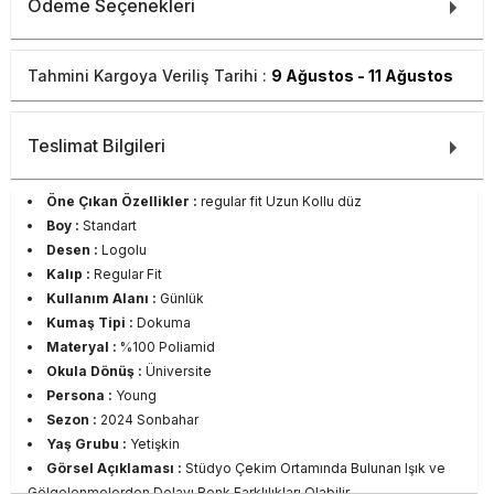
Ödeme Seçenekleri
Tahmini Kargoya Veriliş Tarihi :
9 Ağustos - 11 Ağustos
Teslimat Bilgileri
Öne Çıkan Özellikler :
regular fit Uzun Kollu düz
Boy :
Standart
Desen :
Logolu
Kalıp :
Regular Fit
Kullanım Alanı :
Günlük
Kumaş Tipi :
Dokuma
Materyal :
%100 Poliamid
Okula Dönüş :
Üniversite
Persona :
Young
Sezon :
2024 Sonbahar
Yaş Grubu :
Yetişkin
Görsel Açıklaması :
Stüdyo Çekim Ortamında Bulunan Işık ve
Gölgelenmelerden Dolayı Renk Farklılıkları Olabilir