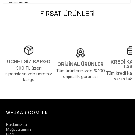
Resimdedir.
Görsel Açıklaması :
Stüdyo Çekim Ortamında Bulunan Işık ve
FIRSAT ÜRÜNLERİ
Gölgelenmelerden Dolayı Renk Farklılıkları Olabilir
ÜCRETSİZ KARGO
KREDİ KA
ORİJİNAL ÜRÜNLER
TAK
500 TL üzeri
Tüm ürünlerimizde %100
Tüm kredi kart
siparişlerinizde ücretsiz
orijinallik garantisi
varan taksi
kargo
WEJAAR.COM.TR
Hakkımızda
Mağazalarımız
Blog