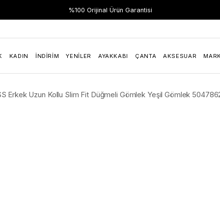
Hızlı Teslimat
%100 Orijinal Ürün Garantisi
K
KADIN
İNDIRIM
YENILER
AYAKKABI
ÇANTA
AKSESUAR
MAR
S Erkek Uzun Kollu Slim Fit Düğmeli Gömlek Yeşil Gömlek 50478