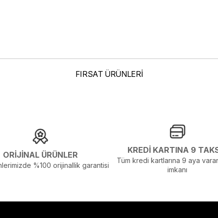
FIRSAT ÜRÜNLERİ
KREDİ KARTINA 9 TAK
ORİJİNAL ÜRÜNLER
Tüm kredi kartlarına 9 aya varan
lerimizde %100 orijinallik garantisi
imkanı
elenmelerden Dolayı Renk Farklılıkları Olabilir