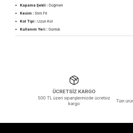
Kapama Şekli :
Düğmeli
Kesim :
Slim Fit
Kol Tipi :
Uzun Kol
Kullanım Yeri :
Günlük
Kumaş Tipi :
Dokuma
Materyal :
%95 Pamuk, %5 Elastan
Okula Dönüş :
Üniversite
Ortam :
Günlük
Persona :
Young
Stil :
Günlük
Yaka Tipi :
Gömlek Yaka
ÜCRETSİZ KARGO
Sezon :
2024 Kış
500 TL üzeri siparişlerinizde ücretsiz
Tüm ürün
Yaş Grubu :
Yetişkin
kargo
Görsel Açıklaması :
Stüdyo Çekim Ortamında Bulunan Işık ve Gölg