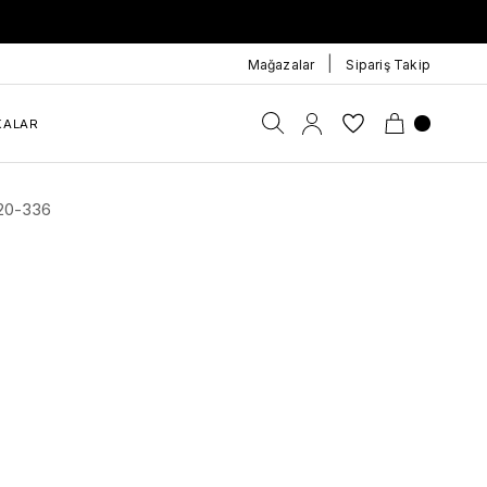
|
Mağazalar
Sipariş Takip
KALAR
620-336