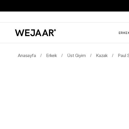
ERKE
Anasayfa
Erkek
Üst Giyim
Kazak
Paul 