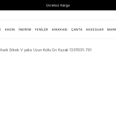
Ücretsiz Kargo
K
KADIN
İNDIRIM
YENILER
AYAKKABI
ÇANTA
AKSESUAR
MAR
Shark Erkek V yaka Uzun Kollu Gri Kazak 13311031-761