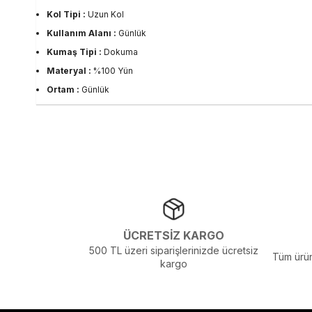
Kol Tipi :
Uzun Kol
Kullanım Alanı :
Günlük
Kumaş Tipi :
Dokuma
Materyal :
%100 Yün
Ortam :
Günlük
Yaka Tipi :
V Yaka
Sezon :
2024 Kış
Yaş Grubu :
Yetişkin
Görsel Açıklaması :
Stüdyo Çekim Ortamında Bulunan Işık ve Gölg
ÜCRETSİZ KARGO
500 TL üzeri siparişlerinizde ücretsiz
Tüm ürün
kargo