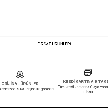
FIRSAT ÜRÜNLERİ
elenmelerden Dolayı Renk Farklılıkları Olabilir
KREDİ KARTINA 9 TAK
ORİJİNAL ÜRÜNLER
Tüm kredi kartlarına 9 aya varan
lerimizde %100 orijinallik garantisi
imkanı