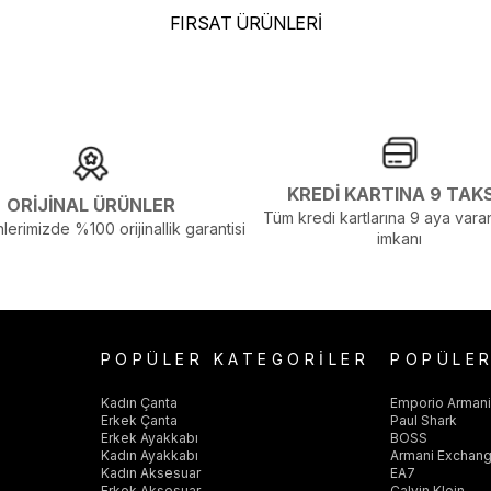
FIRSAT ÜRÜNLERİ
KREDİ KARTINA 9 TAK
elenmelerden Dolayı Renk Farklılıkları Olabilir
ORİJİNAL ÜRÜNLER
Tüm kredi kartlarına 9 aya varan
lerimizde %100 orijinallik garantisi
imkanı
POPÜLER KATEGORİLER
POPÜLE
Kadın Çanta
Emporio Arman
Erkek Çanta
Paul Shark
Erkek Ayakkabı
BOSS
Kadın Ayakkabı
Armani Exchan
Kadın Aksesuar
EA7
Erkek Aksesuar
Calvin Klein