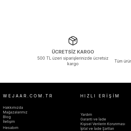
Materyal :
%100 Pamuk
Okula Dönüş :
Üniversite
Ortam :
Günlük
Yaka Tipi :
Polo Yaka
Sezon :
2026 Yaz
Yaş Grubu :
Yetişkin
ÜCRETSİZ KARGO
Görsel Açıklaması :
Stüdyo Çekim Ortamında Bulunan Işık ve Gölg
500 TL üzeri siparişlerinizde ücretsiz
Tüm ürün
Menşei :
Portekiz
kargo
WEJAAR.COM.TR
HIZLI ERİŞİM
Hakkımızda
Mağazalarımız
Yardım
Blog
Garanti ve İade
İletişim
Kişisel Verilerin Korunması
Hesabım
İptal ve İade Şartları