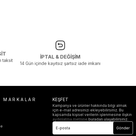
SİT
İPTAL & DEĞİŞİM
 taksit
14 Gün içinde kayıtsız şartsız iade imkanı
R MARKALAR
KEŞFET
Kampanya ve ürünler hakkında bilgi almak
için e-mail adresinizi ekleyebilirsiniz. Bu
i
kapsamda kişisel verilerin işlenmesine ilişkin
aydınlatma metnine
buradan ulaşabilirsiniz.
ge
Gönder