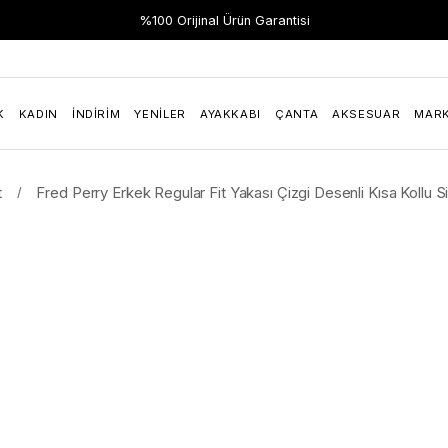
Hızlı Teslimat
%100 Orijinal Ürün Garantisi
K
KADIN
İNDIRIM
YENILER
AYAKKABI
ÇANTA
AKSESUAR
MAR
t
Fred Perry Erkek Regular Fit Yakası Çizgi Desenli Kısa Koll