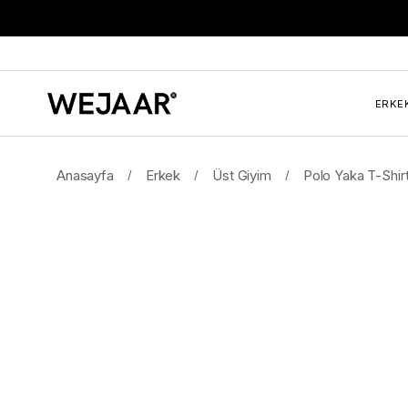
ERKE
Anasayfa
Erkek
Üst Giyim
Polo Yaka T-Shir