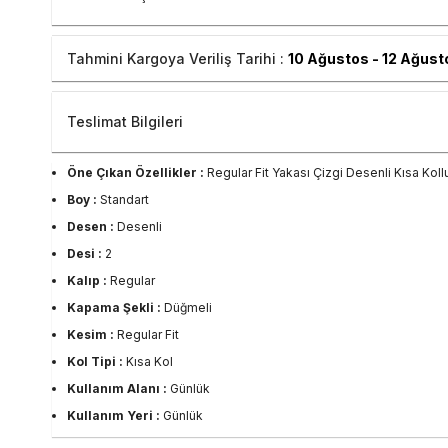
Tahmini Kargoya Veriliş Tarihi :
10 Ağustos - 12 Ağust
Teslimat Bilgileri
Öne Çıkan Özellikler :
Regular Fit Yakası Çizgi Desenli Kısa Koll
Boy :
Standart
Desen :
Desenli
Desi :
2
Kalıp :
Regular
Kapama Şekli :
Düğmeli
Kesim :
Regular Fit
Kol Tipi :
Kısa Kol
Kullanım Alanı :
Günlük
Kullanım Yeri :
Günlük
Kumaş Tipi :
Dokuma