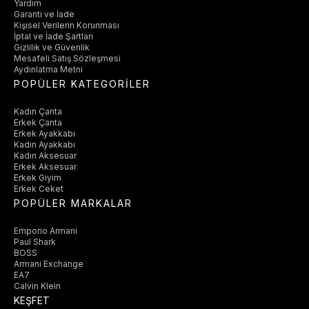
Yardım
Garanti ve İade
Kişisel Verilerin Korunması
İptal ve İade Şartları
Gizlilik ve Güvenlik
Mesafeli Satış Sözleşmesi
Aydınlatma Metni
POPÜLER KATEGORİLER
Kadın Çanta
Erkek Çanta
Erkek Ayakkabı
Kadın Ayakkabı
Kadın Aksesuar
Erkek Aksesuar
Erkek Giyim
Erkek Ceket
POPÜLER MARKALAR
Emporio Armani
Paul Shark
BOSS
Armani Exchange
EA7
Calvin Klein
KEŞFET