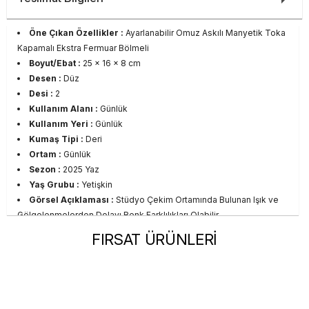
Öne Çıkan Özellikler :
Ayarlanabilir Omuz Askılı Manyetik Toka
Kapamalı Ekstra Fermuar Bölmeli
Boyut/Ebat :
25 x 16 x 8 cm
Desen :
Düz
Desi :
2
Kullanım Alanı :
Günlük
Kullanım Yeri :
Günlük
Kumaş Tipi :
Deri
Ortam :
Günlük
Sezon :
2025 Yaz
Yaş Grubu :
Yetişkin
Görsel Açıklaması :
Stüdyo Çekim Ortamında Bulunan Işık ve
Gölgelenmelerden Dolayı Renk Farklılıkları Olabilir
Menşei :
Kamboçya
FIRSAT ÜRÜNLERİ