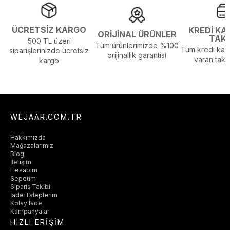
ÜCRETSİZ KARGO
KREDİ KA
ORİJİNAL ÜRÜNLER
TAK
500 TL üzeri
Tüm ürünlerimizde %100
Tüm kredi kart
siparişlerinizde ücretsiz
orijinallik garantisi
varan taksi
kargo
WEJAAR.COM.TR
Hakkımızda
Mağazalarımız
Blog
İletişim
Hesabım
Sepetim
Sipariş Takibi
İade Taleplerim
Kolay İade
Kampanyalar
HIZLI ERİŞİM