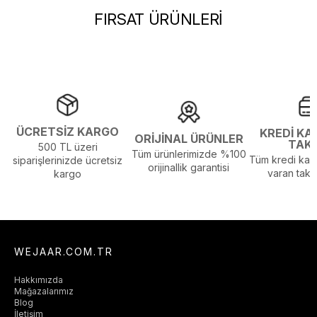
FIRSAT ÜRÜNLERİ
ÜCRETSİZ KARGO
KREDİ KA
ORİJİNAL ÜRÜNLER
TAK
500 TL üzeri
Tüm ürünlerimizde %100
Tüm kredi kart
siparişlerinizde ücretsiz
orijinallik garantisi
varan taksi
kargo
WEJAAR.COM.TR
Hakkımızda
Mağazalarımız
Blog
İletişim