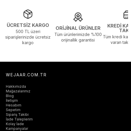
ÜCRETSİZ KARGO
KREDİ KA
ORİJİNAL ÜRÜNLER
TAK
500 TL üzeri
Tüm ürünlerimizde %100
Tüm kredi kart
siparişlerinizde ücretsiz
orijinallik garantisi
varan taksi
kargo
WEJAAR.COM.TR
Hakkımızda
Mağazalarımız
Blog
İletişim
Hesabım
Sepetim
Sipariş Takibi
İade Taleplerim
Kolay İade
Kampanyalar