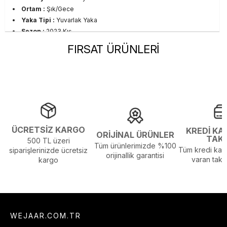
Ortam :
Şık/Gece
Yaka Tipi :
Yuvarlak Yaka
Sezon :
2023 Kış
Yaş Grubu :
Yetişkin
FIRSAT ÜRÜNLERİ
Beden Tablosu Detayı :
Ürünün Beden Tablosu Son
Resimdedir.
Görsel Açıklaması :
Stüdyo Çekim Ortamında Bulunan Işık ve
Gölgelenmelerden Dolayı Renk Farklılıkları Olabilir
ÜCRETSİZ KARGO
KREDİ KA
ORİJİNAL ÜRÜNLER
TAK
500 TL üzeri
Tüm ürünlerimizde %100
Tüm kredi kart
siparişlerinizde ücretsiz
orijinallik garantisi
varan taksi
kargo
WEJAAR.COM.TR