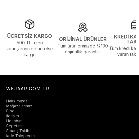
ÜCRETSİZ KARGO
KREDİ KA
ORİJİNAL ÜRÜNLER
TAK
500 TL üzeri
Tüm ürünlerimizde %100
Tüm kredi kart
siparişlerinizde ücretsiz
orijinallik garantisi
varan taksi
kargo
WEJAAR.COM.TR
Hakkımızda
Mağazalarımız
Blog
İletişim
Hesabım
Sepetim
Sipariş Takibi
İade Taleplerim