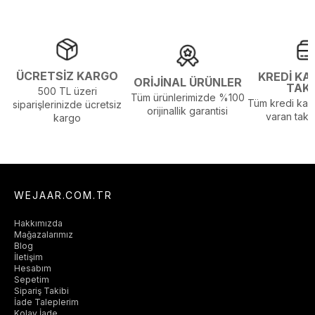
ÜCRETSİZ KARGO
KREDİ KA
ORİJİNAL ÜRÜNLER
TAK
500 TL üzeri
Tüm ürünlerimizde %100
Tüm kredi kart
siparişlerinizde ücretsiz
orijinallik garantisi
varan taksi
kargo
WEJAAR.COM.TR
Hakkımızda
Mağazalarımız
Blog
İletişim
Hesabım
Sepetim
Sipariş Takibi
İade Taleplerim
Kolay İade