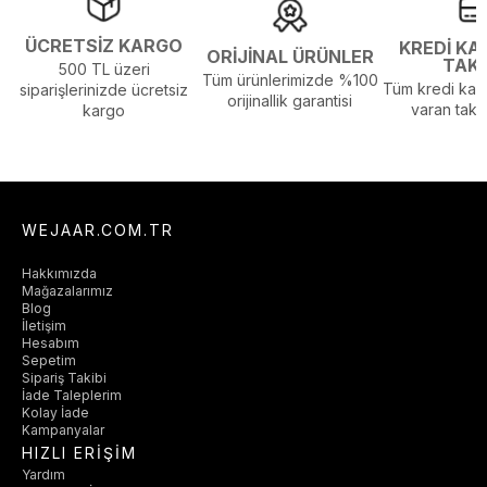
ÜCRETSİZ KARGO
KREDİ KA
ORİJİNAL ÜRÜNLER
TAK
500 TL üzeri
Tüm ürünlerimizde %100
Tüm kredi kart
siparişlerinizde ücretsiz
orijinallik garantisi
varan taksi
kargo
WEJAAR.COM.TR
Hakkımızda
Mağazalarımız
Blog
İletişim
Hesabım
Sepetim
Sipariş Takibi
İade Taleplerim
Kolay İade
Kampanyalar
HIZLI ERİŞİM
Yardım