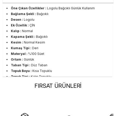
Öne Çıkan Özellikler :
Logolu Bağcıklı Günlük Kullanım
Bağlama Şekli :
Bağcıklı
Desen :
Logolu
Ek Özellik :
ÇİN
Kalıp :
Normal
Kapama Şekli :
Bağcıklı
Kesim :
Normal Kesim
Kumaş Tipi :
Deri
Materyal :
%100 Süet
Ortam :
Günlük
Taban Tipi :
Düz Taban
Topuk Boyu :
Kısa Topuklu
Topuk Tipi :
Kalın Topuklu
Sezon :
CO
FIRSAT ÜRÜNLERİ
Yaş Grubu :
Yetişkin
Görsel Açıklaması :
Stüdyo Çekim Ortamında Bulunan Işık ve
Gölgelenmelerden Dolayı Renk Farklılıkları Olabilir