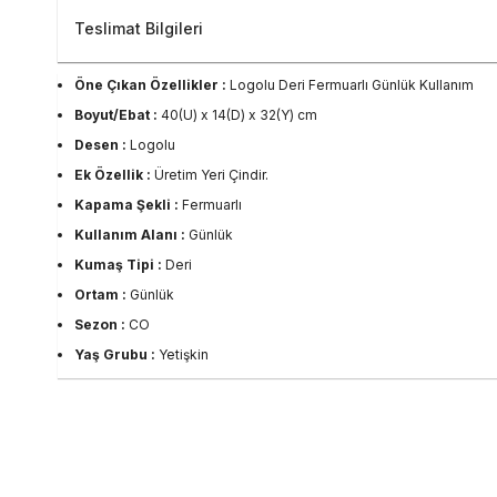
Teslimat Bilgileri
Öne Çıkan Özellikler :
Logolu Deri Fermuarlı Günlük Kullanım
Boyut/Ebat :
40(U) x 14(D) x 32(Y) cm
Desen :
Logolu
Ek Özellik :
Üretim Yeri Çindir.
Kapama Şekli :
Fermuarlı
Kullanım Alanı :
Günlük
Kumaş Tipi :
Deri
Ortam :
Günlük
Sezon :
CO
Yaş Grubu :
Yetişkin
Görsel Açıklaması :
Stüdyo Çekim Ortamında Bulunan Işık ve Gölg