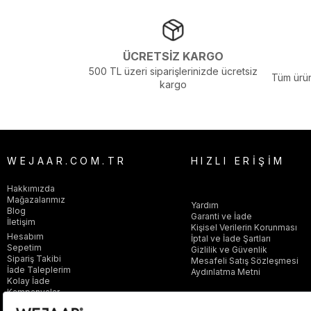
ÜCRETSİZ KARGO
500 TL üzeri siparişlerinizde ücretsiz
Tüm ürün
kargo
WEJAAR.COM.TR
HIZLI ERİŞİM
Hakkımızda
Mağazalarımız
Yardım
Blog
Garanti ve İade
İletişim
Kişisel Verilerin Korunması
Hesabım
İptal ve İade Şartları
Sepetim
Gizlilik ve Güvenlik
Sipariş Takibi
Mesafeli Satış Sözleşmesi
İade Taleplerim
Aydınlatma Metni
Kolay İade
Kampanyalar