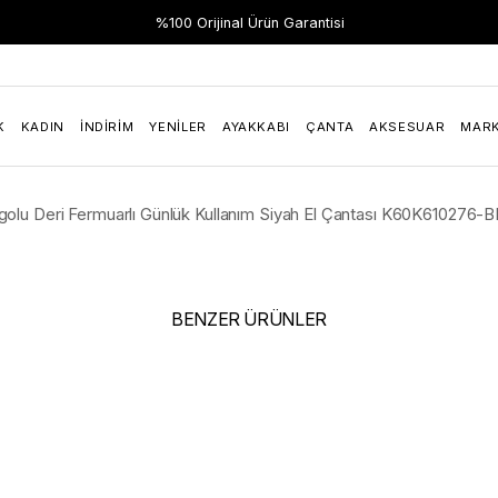
Hızlı Teslimat
%100 Orijinal Ürün Garantisi
K
KADIN
İNDIRIM
YENILER
AYAKKABI
ÇANTA
AKSESUAR
MAR
ogolu Deri Fermuarlı Günlük Kullanım Siyah El Çantası K60K610276-
BENZER ÜRÜNLER