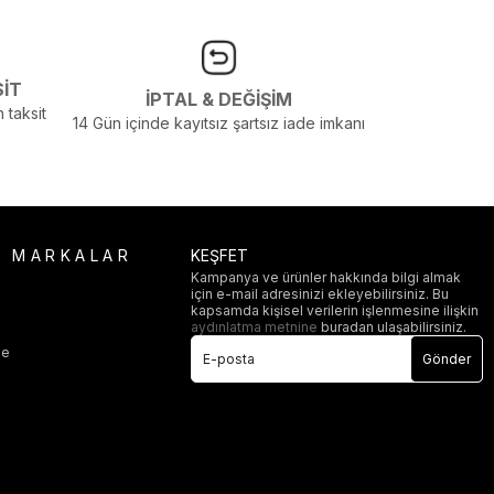
SİT
İPTAL & DEĞİŞİM
 taksit
14 Gün içinde kayıtsız şartsız iade imkanı
R MARKALAR
KEŞFET
Kampanya ve ürünler hakkında bilgi almak
için e-mail adresinizi ekleyebilirsiniz. Bu
i
kapsamda kişisel verilerin işlenmesine ilişkin
aydınlatma metnine
buradan ulaşabilirsiniz.
ge
Gönder