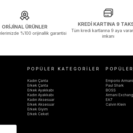
KREDİ KARTINA 9 TAK
ORİJİNAL ÜRÜNLER
Tüm kredi kartlarına 9 aya varan
lerimizde %100 orijinallik garantisi
imkanı
POPÜLER KATEGORİLER
POPÜLE
Kadın Çanta
Emporio Arman
Erkek Çanta
Paul Shark
Erkek Ayakkabı
BOSS
Kadın Ayakkabı
Armani Exchan
Kadın Aksesuar
EA7
Erkek Aksesuar
Calvin Klein
Erkek Giyim
Erkek Ceket