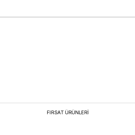
elenmelerden Dolayı Renk Farklılıkları Olabilir
FIRSAT ÜRÜNLERİ