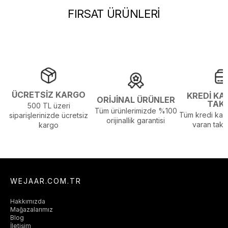
Sezon :
2024 Kış
FIRSAT ÜRÜNLERİ
Yaş Grubu :
Yetişkin
Görsel Açıklaması :
Stüdyo Çekim Ortamında Bulunan Işık ve
Gölgelenmelerden Dolayı Renk Farklılıkları Olabilir
ÜCRETSİZ KARGO
KREDİ KA
ORİJİNAL ÜRÜNLER
TAK
500 TL üzeri
Tüm ürünlerimizde %100
Tüm kredi kart
siparişlerinizde ücretsiz
orijinallik garantisi
varan taksi
kargo
WEJAAR.COM.TR
Hakkımızda
Mağazalarımız
Blog
İletişim