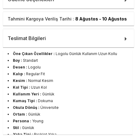
Tahmini Kargoya Veriliş Tarihi :
8 Ağustos - 10 Ağustos
Teslimat Bilgileri
Öne Çıkan Özellikler :
Logolu Günlük Kullanım Uzun Kollu
Boy :
Standart
Desen :
Logolu
Kalıp :
Regular Fit
Kesim :
Normal Kesim
Kol Tipi :
Uzun Kol
Kullanım Yeri :
Günlük
Kumaş Tipi :
Dokuma
Okula Dönüş :
Üniversite
Ortam :
Günlük
Persona :
Young
Stil :
Günlük
Yaka Tipi :
Bisiklet Yaka