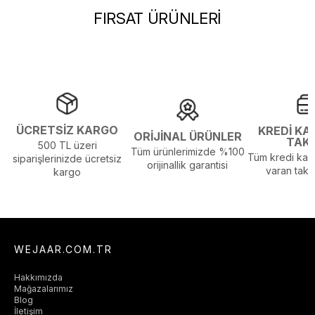
Stil :
Günlük
FIRSAT ÜRÜNLERİ
Sezon :
2024 Kış
Yaş Grubu :
Yetişkin
Görsel Açıklaması :
Stüdyo Çekim Ortamında Bulunan Işık ve
Gölgelenmelerden Dolayı Renk Farklılıkları Olabilir
ÜCRETSİZ KARGO
KREDİ KA
ORİJİNAL ÜRÜNLER
TAK
500 TL üzeri
Tüm ürünlerimizde %100
Tüm kredi kart
siparişlerinizde ücretsiz
orijinallik garantisi
varan taksi
kargo
WEJAAR.COM.TR
Hakkımızda
Mağazalarımız
Blog
İletişim