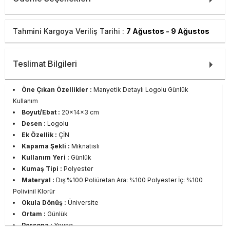
Tahmini Kargoya Veriliş Tarihi :
7 Ağustos - 9 Ağustos
Teslimat Bilgileri
Öne Çıkan Özellikler :
Manyetik Detaylı Logolu Günlük
Kullanım
Boyut/Ebat :
20x14x3 cm
Desen :
Logolu
Ek Özellik :
ÇİN
Kapama Şekli :
Mıknatıslı
Kullanım Yeri :
Günlük
Kumaş Tipi :
Polyester
Materyal :
Dış:%100 Poliüretan Ara: %100 Polyester İç: %100
Polivinil Klorür
Okula Dönüş :
Üniversite
Ortam :
Günlük
Persona :
Young