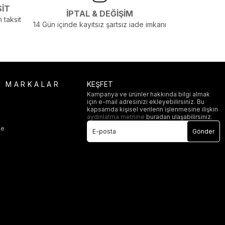
SİT
İPTAL & DEĞİŞİM
 taksit
14 Gün içinde kayıtsız şartsız iade imkanı
R MARKALAR
KEŞFET
Kampanya ve ürünler hakkında bilgi almak
için e-mail adresinizi ekleyebilirsiniz. Bu
i
kapsamda kişisel verilerin işlenmesine ilişkin
aydınlatma metnine
buradan ulaşabilirsiniz.
ge
Gönder