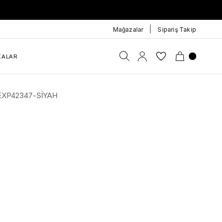
|
Mağazalar
Sipariş Takip
KALAR
on EXP42347-SİYAH