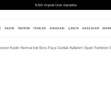
Hızlı Teslimat
%100 Orijinal Ürün Garantisi
K
KADIN
İNDIRIM
YENILER
AYAKKABI
ÇANTA
AKSESUAR
MAR
losıon Kadın Normal bel Boru Paça Günlük Kullanım Siyah Pantol