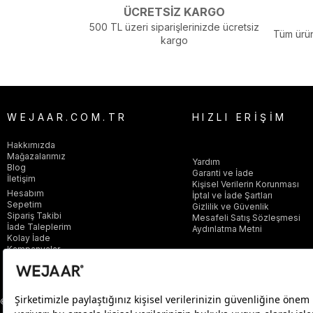
ÜCRETSİZ KARGO
500 TL üzeri siparişlerinizde ücretsiz
Tüm ürün
kargo
WEJAAR.COM.TR
HIZLI ERİŞİM
Hakkımızda
Mağazalarımız
Yardım
Blog
Garanti ve İade
İletişim
Kişisel Verilerin Korunması
Hesabım
İptal ve İade Şartları
Sepetim
Gizlilik ve Güvenlik
Sipariş Takibi
Mesafeli Satış Sözleşmesi
İade Taleplerim
Aydınlatma Metni
Kolay İade
Kampanyalar
© 2025 wejaar.com.tr. tüm hakları saklıdır.