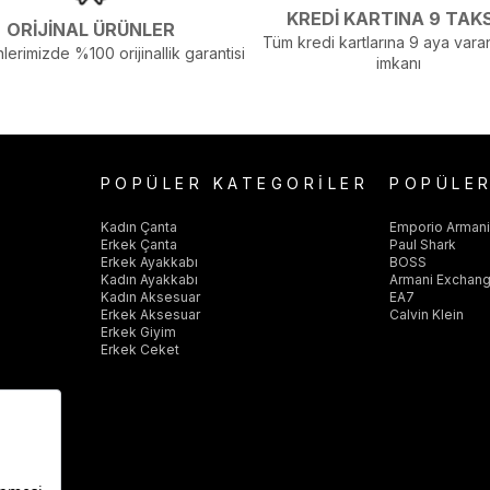
KREDİ KARTINA 9 TAK
ORİJİNAL ÜRÜNLER
Tüm kredi kartlarına 9 aya varan
lerimizde %100 orijinallik garantisi
imkanı
POPÜLER KATEGORİLER
POPÜLE
Kadın Çanta
Emporio Arman
Erkek Çanta
Paul Shark
Erkek Ayakkabı
BOSS
Kadın Ayakkabı
Armani Exchan
Kadın Aksesuar
EA7
Erkek Aksesuar
Calvin Klein
Erkek Giyim
Erkek Ceket