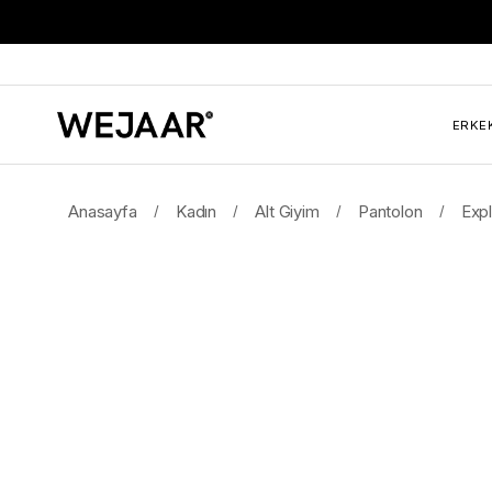
ERKE
Anasayfa
Kadın
Alt Giyim
Pantolon
Exp