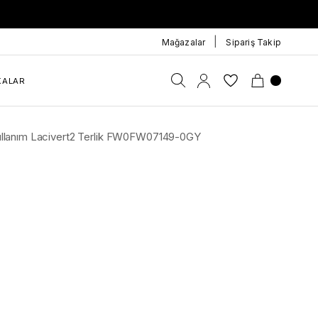
|
Mağazalar
Sipariş Takip
KALAR
Kullanım Lacivert2 Terlik FW0FW07149-0GY