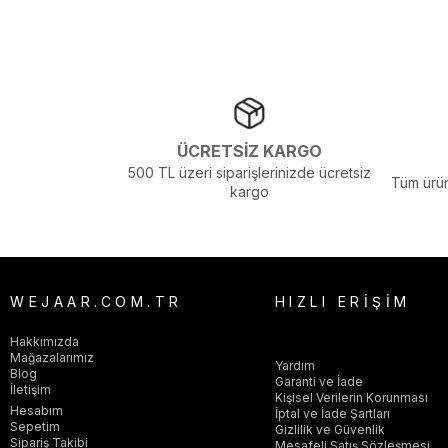
ÜCRETSİZ KARGO
500 TL üzeri siparişlerinizde ücretsiz
Tüm ürün
kargo
WEJAAR.COM.TR
HIZLI ERİŞİM
Hakkımızda
Mağazalarımız
Yardım
Blog
Garanti ve İade
İletişim
Kişisel Verilerin Korunması
Hesabım
İptal ve İade Şartları
Sepetim
Gizlilik ve Güvenlik
Sipariş Takibi
Mesafeli Satış Sözleşmesi