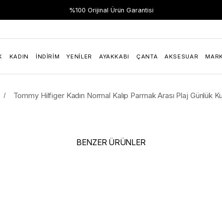
Hızlı Teslimat
%100 Orijinal Ürün Garantisi
K
KADIN
İNDIRIM
YENILER
AYAKKABI
ÇANTA
AKSESUAR
MAR
Tommy Hilfiger Kadın Normal Kalıp Parmak Arası Plaj Günlük 
BENZER ÜRÜNLER