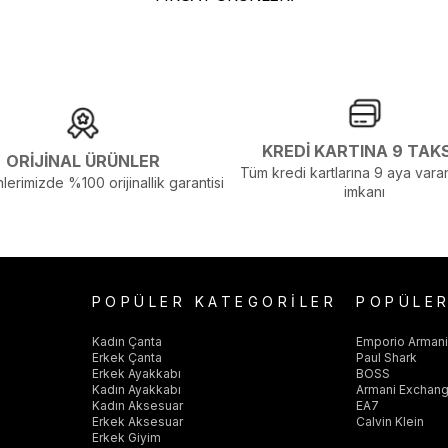
KREDİ KARTINA 9 TAK
ORİJİNAL ÜRÜNLER
Tüm kredi kartlarına 9 aya varan
lerimizde %100 orijinallik garantisi
imkanı
POPÜLER KATEGORİLER
POPÜLE
Kadın Çanta
Emporio Arman
Erkek Çanta
Paul Shark
Erkek Ayakkabı
BOSS
Kadın Ayakkabı
Armani Exchan
Kadın Aksesuar
EA7
Erkek Aksesuar
Calvin Klein
Erkek Giyim