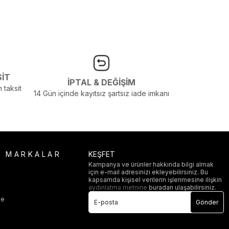
SİT
İPTAL & DEĞİŞİM
 taksit
14 Gün içinde kayıtsız şartsız iade imkanı
R MARKALAR
KEŞFET
Kampanya ve ürünler hakkında bilgi almak
için e-mail adresinizi ekleyebilirsiniz. Bu
i
kapsamda kişisel verilerin işlenmesine ilişkin
aydınlatma metnine
buradan ulaşabilirsiniz.
ge
Gönder