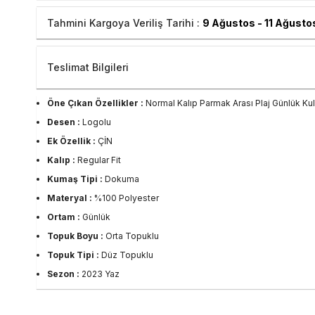
Tahmini Kargoya Veriliş Tarihi :
9 Ağustos - 11 Ağusto
Teslimat Bilgileri
Öne Çıkan Özellikler :
Normal Kalıp Parmak Arası Plaj Günlük Ku
Desen :
Logolu
Ek Özellik :
ÇİN
Kalıp :
Regular Fit
Kumaş Tipi :
Dokuma
Materyal :
%100 Polyester
Ortam :
Günlük
Topuk Boyu :
Orta Topuklu
Topuk Tipi :
Düz Topuklu
Sezon :
2023 Yaz
Yaş Grubu :
Yetişkin