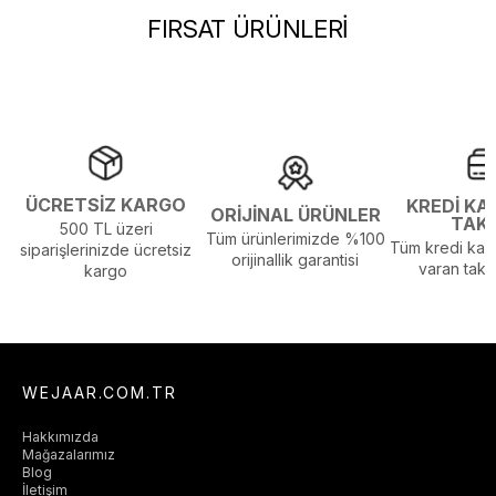
Beden Tablosu Detayı :
Ürünün Beden Tablosu Son
FIRSAT ÜRÜNLERİ
Resimdedir.
Görsel Açıklaması :
Stüdyo Çekim Ortamında Bulunan Işık ve
Gölgelenmelerden Dolayı Renk Farklılıkları Olabilir
ÜCRETSİZ KARGO
KREDİ KA
ORİJİNAL ÜRÜNLER
TAK
500 TL üzeri
Tüm ürünlerimizde %100
Tüm kredi kart
siparişlerinizde ücretsiz
orijinallik garantisi
varan taksi
kargo
WEJAAR.COM.TR
Hakkımızda
Mağazalarımız
Blog
İletişim