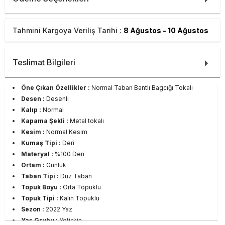
Tahmini Kargoya Veriliş Tarihi :
8 Ağustos - 10 Ağustos
Teslimat Bilgileri
Öne Çıkan Özellikler :
Normal Taban Bantlı Bagcığı Tokalı
Desen :
Desenli
Kalıp :
Normal
Kapama Şekli :
Metal tokalı
Kesim :
Normal Kesim
Kumaş Tipi :
Deri
Materyal :
%100 Deri
Ortam :
Günlük
Taban Tipi :
Düz Taban
Topuk Boyu :
Orta Topuklu
Topuk Tipi :
Kalın Topuklu
Sezon :
2022 Yaz
Yaş Grubu :
Yetişkin