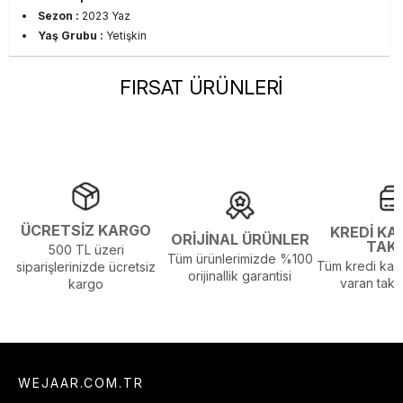
Sezon :
2023 Yaz
Yaş Grubu :
Yetişkin
FIRSAT ÜRÜNLERİ
ÜCRETSİZ KARGO
KREDİ KA
ORİJİNAL ÜRÜNLER
TAK
500 TL üzeri
Tüm ürünlerimizde %100
Tüm kredi kart
siparişlerinizde ücretsiz
orijinallik garantisi
varan taksi
kargo
WEJAAR.COM.TR