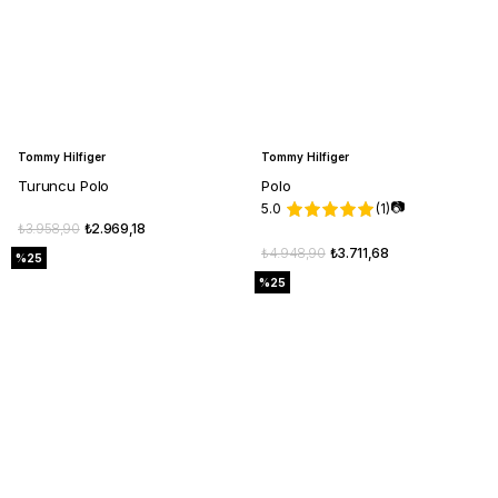
Tommy Hilfiger
Tommy Hilfiger
Turuncu Polo
Polo
📷
5.0
(1)
₺3.958,90
₺2.969,18
₺4.948,90
₺3.711,68
%25
%25