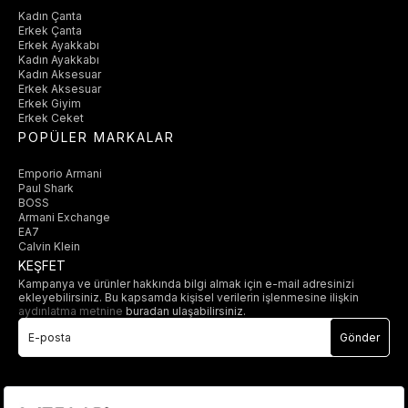
Kadın Çanta
Erkek Çanta
Erkek Ayakkabı
Kadın Ayakkabı
Kadın Aksesuar
Erkek Aksesuar
Erkek Giyim
Erkek Ceket
POPÜLER MARKALAR
Emporio Armani
Paul Shark
BOSS
Armani Exchange
EA7
Calvin Klein
KEŞFET
Kampanya ve ürünler hakkında bilgi almak için e-mail adresinizi
ekleyebilirsiniz. Bu kapsamda kişisel verilerin işlenmesine ilişkin
aydınlatma metnine
buradan ulaşabilirsiniz.
Gönder