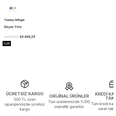
2
Tommy Hilfiger
Beyaz Polo
₺4.599,00
₺3.449,25
%25
ÜCRETSİZ KARGO
KREDİ KA
ORİJİNAL ÜRÜNLER
TAK
500 TL üzeri
Tüm ürünlerimizde %100
Tüm kredi kart
siparişlerinizde ücretsiz
orijinallik garantisi
varan taksi
kargo