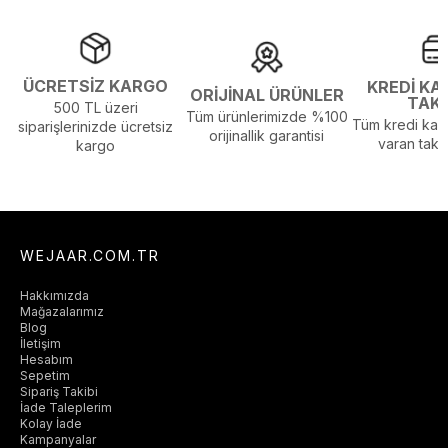
ÜCRETSİZ KARGO
KREDİ KA
ORİJİNAL ÜRÜNLER
TAK
500 TL üzeri
Tüm ürünlerimizde %100
Tüm kredi kart
siparişlerinizde ücretsiz
orijinallik garantisi
varan taksi
kargo
WEJAAR.COM.TR
Hakkımızda
Mağazalarımız
Blog
İletişim
Hesabım
Sepetim
Sipariş Takibi
İade Taleplerim
Kolay İade
Kampanyalar