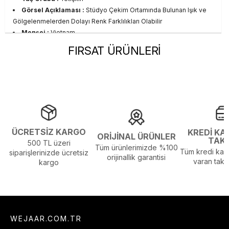
Görsel Açıklaması :
Stüdyo Çekim Ortamında Bulunan Işık ve
Gölgelenmelerden Dolayı Renk Farklılıkları Olabilir
Menşei :
Vietnam
FIRSAT ÜRÜNLERİ
ÜCRETSİZ KARGO
KREDİ KA
ORİJİNAL ÜRÜNLER
TAK
500 TL üzeri
Tüm ürünlerimizde %100
Tüm kredi kart
siparişlerinizde ücretsiz
orijinallik garantisi
varan taksi
kargo
WEJAAR.COM.TR