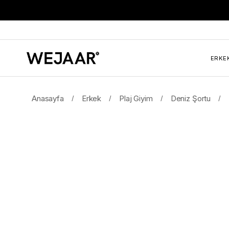
ERKE
Anasayfa
Erkek
Plaj Giyim
Deniz Şortu