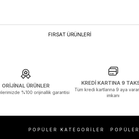
FIRSAT ÜRÜNLERİ
elenmelerden Dolayı Renk Farklılıkları Olabilir
KREDİ KARTINA 9 TAK
ORİJİNAL ÜRÜNLER
Tüm kredi kartlarına 9 aya varan
lerimizde %100 orijinallik garantisi
imkanı
POPÜLER KATEGORİLER
POPÜLE