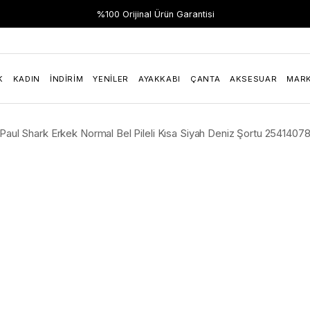
%100 Orijinal Ürün Garantisi
K
KADIN
İNDIRIM
YENILER
AYAKKABI
ÇANTA
AKSESUAR
MAR
Paul Shark Erkek Normal Bel Pileli Kısa Siyah Deniz Şortu 25414078