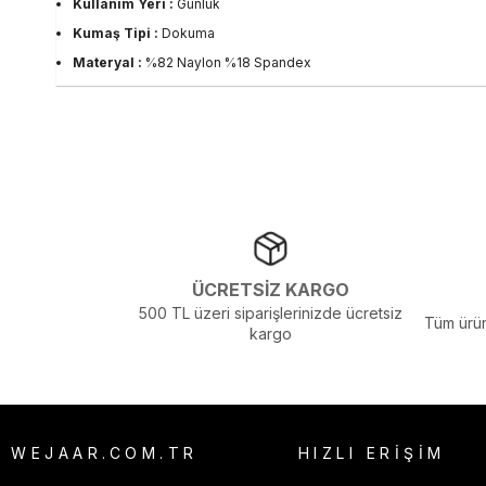
Kullanım Yeri :
Günlük
Kumaş Tipi :
Dokuma
Materyal :
%82 Naylon %18 Spandex
Ortam :
Günlük
Paca Tipi :
Normal
Sezon :
2025 Yaz
Yaş Grubu :
Yetişkin
Görsel Açıklaması :
Stüdyo Çekim Ortamında Bulunan Işık ve Gölg
Menşei :
Romanya
ÜCRETSİZ KARGO
500 TL üzeri siparişlerinizde ücretsiz
Tüm ürün
kargo
WEJAAR.COM.TR
HIZLI ERİŞİM