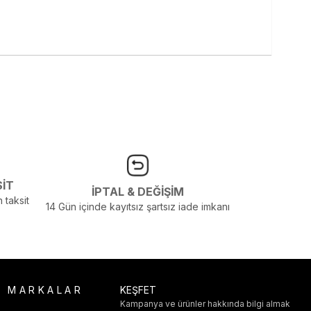
SİT
İPTAL & DEĞİŞİM
 taksit
14 Gün içinde kayıtsız şartsız iade imkanı
R MARKALAR
KEŞFET
Kampanya ve ürünler hakkında bilgi almak