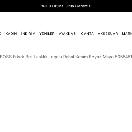
%100 Orijinal Ürün Garantisi
K
KADIN
İNDIRIM
YENILER
AYAKKABI
ÇANTA
AKSESUAR
MAR
BOSS Erkek Beli Lastikli Logolu Rahat Kesim Beyaz Mayo 505546