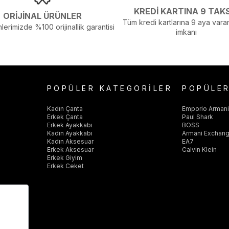
KREDİ KARTINA 9 TAK
ORİJİNAL ÜRÜNLER
Tüm kredi kartlarına 9 aya varan
lerimizde %100 orijinallik garantisi
imkanı
POPÜLER KATEGORİLER
POPÜLE
Kadın Çanta
Emporio Arman
Erkek Çanta
Paul Shark
Erkek Ayakkabı
BOSS
Kadın Ayakkabı
Armani Exchan
Kadın Aksesuar
EA7
Erkek Aksesuar
Calvin Klein
Erkek Giyim
Erkek Ceket