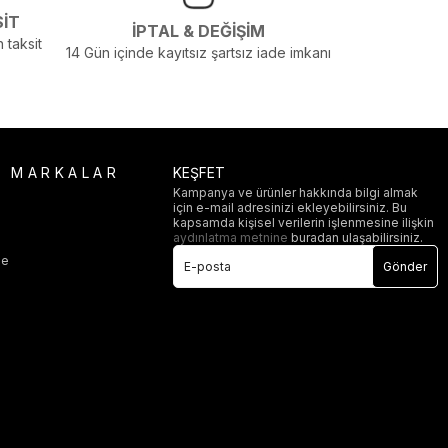
SİT
İPTAL & DEĞİŞİM
 taksit
14 Gün içinde kayıtsız şartsız iade imkanı
R MARKALAR
KEŞFET
Kampanya ve ürünler hakkında bilgi almak
için e-mail adresinizi ekleyebilirsiniz. Bu
i
kapsamda kişisel verilerin işlenmesine ilişkin
aydınlatma metnine
buradan ulaşabilirsiniz.
ge
Gönder