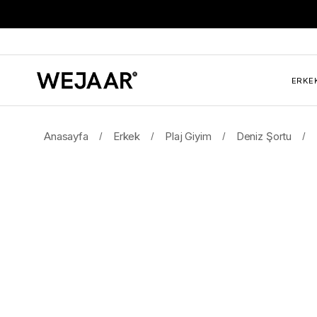
ERKE
Anasayfa
Erkek
Plaj Giyim
Deniz Şortu