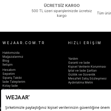
ÜCRETSİZ KARGO
500 TL üzeri siparişlerinizde ücretsiz
Tüm ürün
kargo
WEJAAR.COM.TR
HIZLI ERİŞİM
Hakkımızda
Mağazalarımız
Yardım
Blog
Garanti ve İade
İletişim
Kişisel Verilerin Korunması
Hesabım
İptal ve İade Şartları
Sepetim
Gizlilik ve Güvenlik
Sipariş Takibi
Mesafeli Satış Sözleşmesi
İade Taleplerim
Aydınlatma Metni
Kolay İade
Kampanyalar
© 2025 wejaar.com.tr. tüm hakları saklıdır.