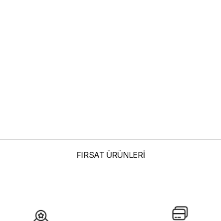
FIRSAT ÜRÜNLERİ
elenmelerden Dolayı Renk Farklılıkları Olabilir