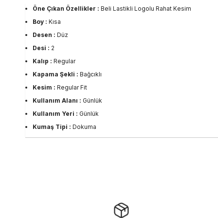
Öne Çıkan Özellikler :
Beli Lastikli Logolu Rahat Kesim
Boy :
Kısa
Desen :
Düz
Desi :
2
Kalıp :
Regular
Kapama Şekli :
Bağcıklı
Kesim :
Regular Fit
Kullanım Alanı :
Günlük
Kullanım Yeri :
Günlük
Kumaş Tipi :
Dokuma
Materyal :
%100 Polyester
Ortam :
Günlük
Sezon :
2026 Yaz
Yaş Grubu :
Yetişkin
Görsel Açıklaması :
Stüdyo Çekim Ortamında Bulunan Işık ve Gölg
Menşei :
Türkiye