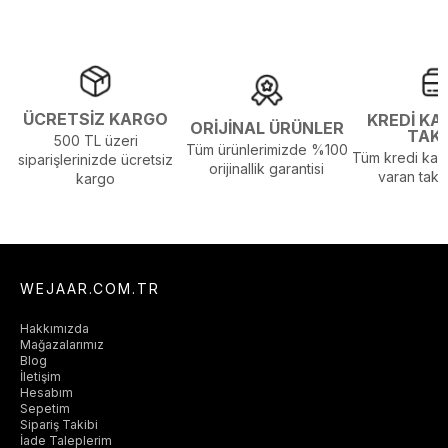
Menşei :
Türkiye
ÜCRETSİZ KARGO
KREDİ KA
ORİJİNAL ÜRÜNLER
TAK
500 TL üzeri
Tüm ürünlerimizde %100
Tüm kredi kart
siparişlerinizde ücretsiz
orijinallik garantisi
varan taksi
kargo
WEJAAR.COM.TR
Hakkımızda
Mağazalarımız
Blog
İletişim
Hesabım
Sepetim
Sipariş Takibi
İade Taleplerim