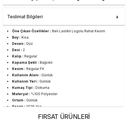
Teslimat Bilgileri
Öne Çıkan Özellikler :
Beli Lastikli Logolu Rahat Kesim
Boy :
Kısa
Desen :
Düz
Desi :
2
Kalıp :
Regular
Kapama Şekli :
Bağcıklı
Kesim :
Regular Fit
Kullanım Alanı :
Günlük
Kullanım Yeri :
Günlük
Kumaş Tipi :
Dokuma
Materyal :
%100 Polyester
Ortam :
Günlük
Sezon :
2026 Yaz
Yaş Grubu :
Yetişkin
FIRSAT ÜRÜNLERİ
Görsel Açıklaması :
Stüdyo Çekim Ortamında Bulunan Işık ve
Gölgelenmelerden Dolayı Renk Farklılıkları Olabilir