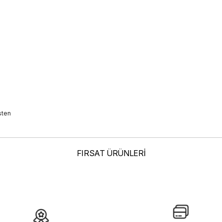
sten
FIRSAT ÜRÜNLERİ
elenmelerden Dolayı Renk Farklılıkları Olabilir