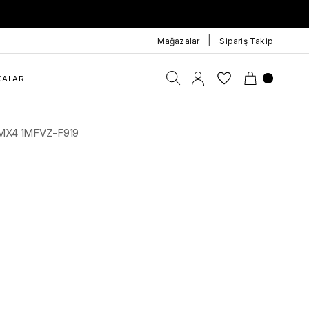
|
Mağazalar
Sipariş Takip
KALAR
R1MX4 1MFVZ-F919