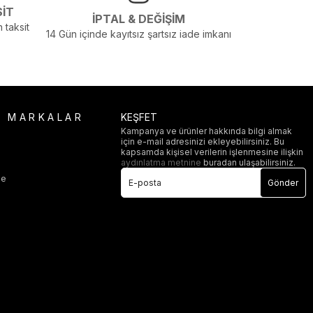
SİT
İPTAL & DEĞİŞİM
 taksit
14 Gün içinde kayıtsız şartsız iade imkanı
R MARKALAR
KEŞFET
Kampanya ve ürünler hakkında bilgi almak
için e-mail adresinizi ekleyebilirsiniz. Bu
i
kapsamda kişisel verilerin işlenmesine ilişkin
aydınlatma metnine
buradan ulaşabilirsiniz.
ge
Gönder