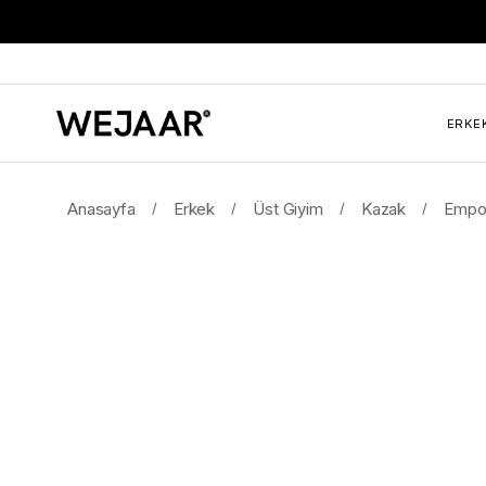
ERKE
Anasayfa
Erkek
Üst Giyim
Kazak
Empor