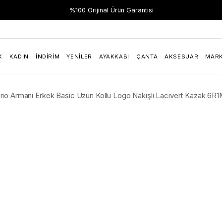
%100 Orijinal Ürün Garantisi
K
KADIN
İNDIRIM
YENILER
AYAKKABI
ÇANTA
AKSESUAR
MAR
ıo Armani Erkek Basic Uzun Kollu Logo Nakışlı Lacivert Kazak 6