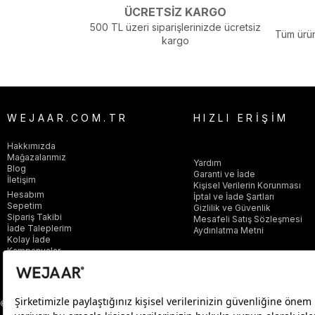
ÜCRETSİZ KARGO
500 TL üzeri siparişlerinizde ücretsiz
Tüm ürün
kargo
WEJAAR.COM.TR
HIZLI ERİŞİM
Hakkımızda
Mağazalarımız
Yardım
Blog
Garanti ve İade
İletişim
Kişisel Verilerin Korunması
Hesabım
İptal ve İade Şartları
Sepetim
Gizlilik ve Güvenlik
Sipariş Takibi
Mesafeli Satış Sözleşmesi
İade Taleplerim
Aydınlatma Metni
Kolay İade
Kampanyalar
© 2025 wejaar.com.tr. tüm hakları saklıdır.