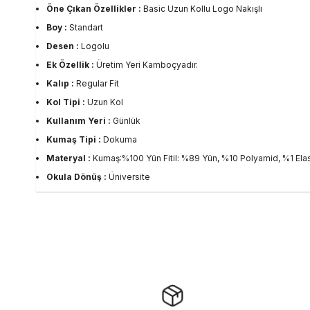
Öne Çıkan Özellikler :
Basic Uzun Kollu Logo Nakışlı
Boy :
Standart
Desen :
Logolu
Ek Özellik :
Üretim Yeri Kamboçyadır.
Kalıp :
Regular Fit
Kol Tipi :
Uzun Kol
Kullanım Yeri :
Günlük
Kumaş Tipi :
Dokuma
Materyal :
Kumaş:%100 Yün Fitil: %89 Yün, %10 Polyamid, %1 Ela
Okula Dönüş :
Üniversite
Ortam :
Günlük
Persona :
Young
Stil :
Günlük
Yaka Tipi :
Bisiklet Yaka
Sezon :
2024 Kış
Yaş Grubu :
Yetişkin
Görsel Açıklaması :
Stüdyo Çekim Ortamında Bulunan Işık ve Gölg