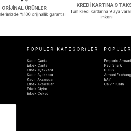
KREDİ KARTINA 9 TAK
ORİJİNAL ÜRÜNLER
Tüm kredi kartlarına 9 aya varan
lerimizde %100 orijinallik garantisi
imkanı
POPÜLER KATEGORİLER
POPÜLE
Kadın Çanta
Emporio Arman
Erkek Çanta
Paul Shark
Erkek Ayakkabı
BOSS
Kadın Ayakkabı
Armani Exchan
Kadın Aksesuar
EA7
Erkek Aksesuar
Calvin Klein
Erkek Giyim
Erkek Ceket