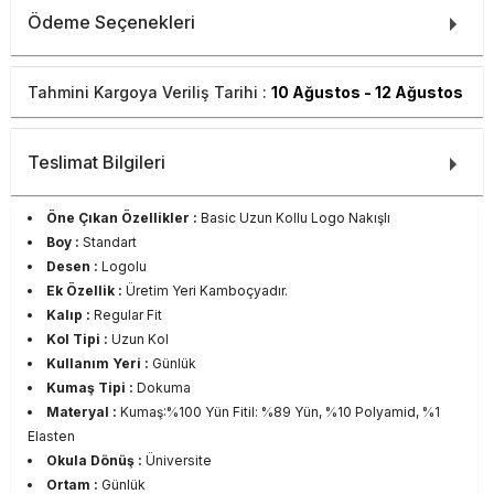
Ödeme Seçenekleri
Tahmini Kargoya Veriliş Tarihi :
10 Ağustos - 12 Ağustos
Teslimat Bilgileri
Öne Çıkan Özellikler :
Basic Uzun Kollu Logo Nakışlı
Boy :
Standart
Desen :
Logolu
Ek Özellik :
Üretim Yeri Kamboçyadır.
Kalıp :
Regular Fit
Kol Tipi :
Uzun Kol
Kullanım Yeri :
Günlük
Kumaş Tipi :
Dokuma
Materyal :
Kumaş:%100 Yün Fitil: %89 Yün, %10 Polyamid, %1
Elasten
Okula Dönüş :
Üniversite
Ortam :
Günlük