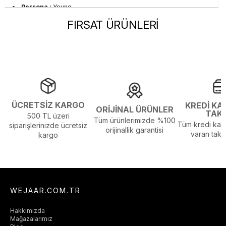
Persona :
Young
Stil :
Günlük
FIRSAT ÜRÜNLERİ
Yaka Tipi :
Bisiklet Yaka
Sezon :
2024 Kış
Yaş Grubu :
Yetişkin
Görsel Açıklaması :
Stüdyo Çekim Ortamında Bulunan Işık ve
Gölgelenmelerden Dolayı Renk Farklılıkları Olabilir
ÜCRETSİZ KARGO
KREDİ KA
ORİJİNAL ÜRÜNLER
TAK
500 TL üzeri
Tüm ürünlerimizde %100
Tüm kredi kart
siparişlerinizde ücretsiz
orijinallik garantisi
varan taksi
kargo
WEJAAR.COM.TR
Hakkımızda
Mağazalarımız