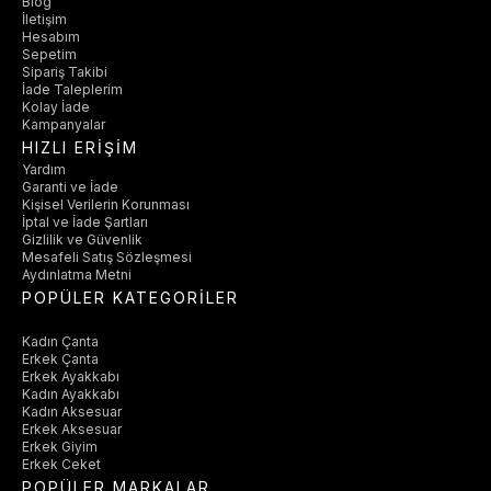
Blog
İletişim
Hesabım
Sepetim
Sipariş Takibi
İade Taleplerim
Kolay İade
Kampanyalar
HIZLI ERİŞİM
Yardım
Garanti ve İade
Kişisel Verilerin Korunması
İptal ve İade Şartları
Gizlilik ve Güvenlik
Mesafeli Satış Sözleşmesi
Aydınlatma Metni
POPÜLER KATEGORİLER
Kadın Çanta
Erkek Çanta
Erkek Ayakkabı
Kadın Ayakkabı
Kadın Aksesuar
Erkek Aksesuar
Erkek Giyim
Erkek Ceket
POPÜLER MARKALAR