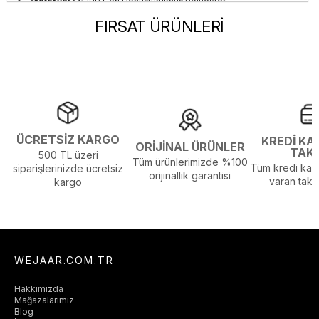
Materyal :
%100 Geri Dönüştürülmüş Polyester
Okula Dönüş :
Üniversite
FIRSAT ÜRÜNLERİ
Ortam :
Günlük
Persona :
Young
Sezon :
CO
Yaş Grubu :
Yetişkin
Beden Tablosu Detayı :
Ürünün Beden Tablosu Son
Resimdedir.
Görsel Açıklaması :
Stüdyo Çekim Ortamında Bulunan Işık ve
ÜCRETSİZ KARGO
KREDİ KA
Gölgelenmelerden Dolayı Renk Farklılıkları Olabilir
ORİJİNAL ÜRÜNLER
TAK
500 TL üzeri
Tüm ürünlerimizde %100
Tüm kredi kart
siparişlerinizde ücretsiz
orijinallik garantisi
varan taksi
kargo
WEJAAR.COM.TR
Hakkımızda
Mağazalarımız
Blog