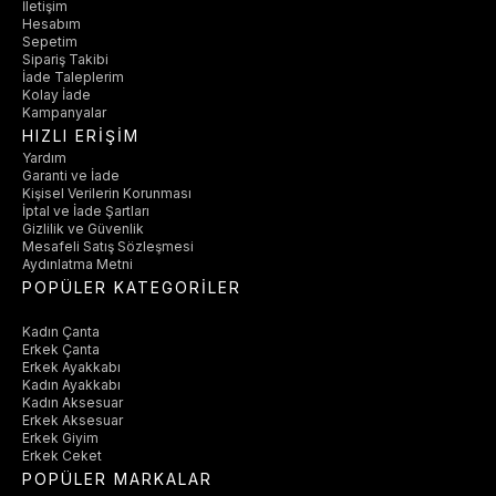
İletişim
Hesabım
Sepetim
Sipariş Takibi
İade Taleplerim
Kolay İade
Kampanyalar
HIZLI ERİŞİM
Yardım
Garanti ve İade
Kişisel Verilerin Korunması
İptal ve İade Şartları
Gizlilik ve Güvenlik
Mesafeli Satış Sözleşmesi
Aydınlatma Metni
POPÜLER KATEGORİLER
Kadın Çanta
Erkek Çanta
Erkek Ayakkabı
Kadın Ayakkabı
Kadın Aksesuar
Erkek Aksesuar
Erkek Giyim
Erkek Ceket
POPÜLER MARKALAR