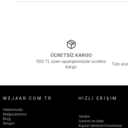
Görsel Açıklaması :
Stüdyo Çekim Ortamında Bulunan Işık ve Gölg
ÜCRETSİZ KARGO
500 TL üzeri siparişlerinizde ücretsiz
Tüm ürün
kargo
WEJAAR.COM.TR
HIZLI ERİŞİM
Hakkımızda
Mağazalarımız
Yardım
Blog
Garanti ve İade
İletişim
Kişisel Verilerin Korunması