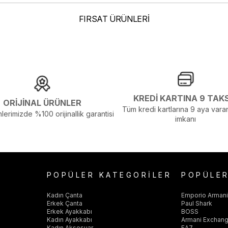
elenmelerden Dolayı Renk Farklılıkları Olabilir
FIRSAT ÜRÜNLERİ
KREDİ KARTINA 9 TAK
ORİJİNAL ÜRÜNLER
Tüm kredi kartlarına 9 aya varan
lerimizde %100 orijinallik garantisi
imkanı
POPÜLER KATEGORİLER
POPÜLE
Kadın Çanta
Emporio Arman
Erkek Çanta
Paul Shark
Erkek Ayakkabı
BOSS
Kadın Ayakkabı
Armani Exchan
Kadın Aksesuar
EA7