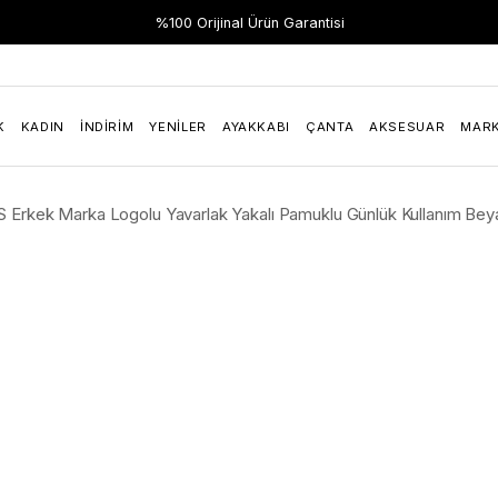
Hızlı Teslimat
%100 Orijinal Ürün Garantisi
K
KADIN
İNDIRIM
YENILER
AYAKKABI
ÇANTA
AKSESUAR
MAR
 Erkek Marka Logolu Yavarlak Yakalı Pamuklu Günlük Kullanım Bey