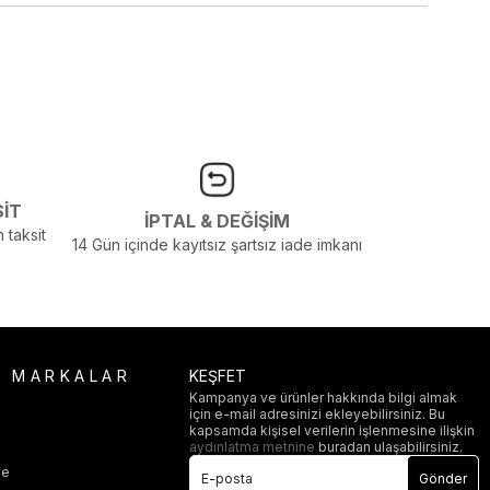
SİT
İPTAL & DEĞİŞİM
 taksit
14 Gün içinde kayıtsız şartsız iade imkanı
R MARKALAR
KEŞFET
Kampanya ve ürünler hakkında bilgi almak
için e-mail adresinizi ekleyebilirsiniz. Bu
i
kapsamda kişisel verilerin işlenmesine ilişkin
aydınlatma metnine
buradan ulaşabilirsiniz.
ge
Gönder