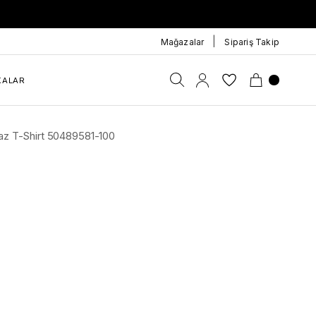
|
Mağazalar
Sipariş Takip
KALAR
az T-Shirt 50489581-100