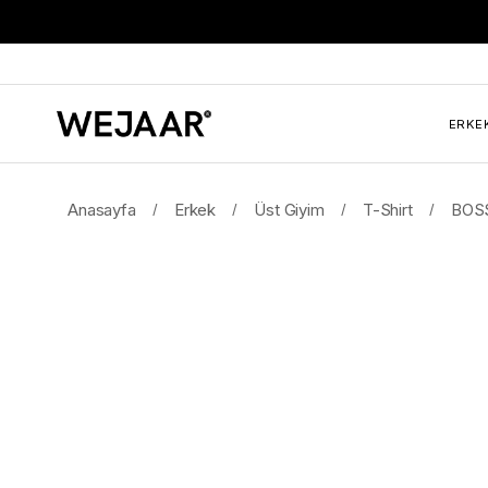
ERKE
Anasayfa
Erkek
Üst Giyim
T-Shirt
BOSS