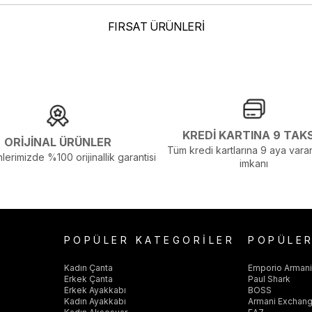
elenmelerden Dolayı Renk Farklılıkları Olabilir
FIRSAT ÜRÜNLERİ
KREDİ KARTINA 9 TAK
ORİJİNAL ÜRÜNLER
Tüm kredi kartlarına 9 aya varan
lerimizde %100 orijinallik garantisi
imkanı
POPÜLER KATEGORİLER
POPÜLE
Kadın Çanta
Emporio Arman
Erkek Çanta
Paul Shark
Erkek Ayakkabı
BOSS
Kadın Ayakkabı
Armani Exchan