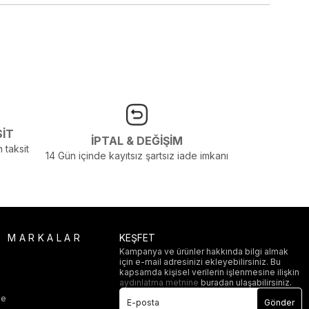
SİT
İPTAL & DEĞİŞİM
 taksit
14 Gün içinde kayıtsız şartsız iade imkanı
R MARKALAR
KEŞFET
Kampanya ve ürünler hakkında bilgi almak
için e-mail adresinizi ekleyebilirsiniz. Bu
i
kapsamda kişisel verilerin işlenmesine ilişkin
aydınlatma metnine
buradan ulaşabilirsiniz.
ge
Gönder