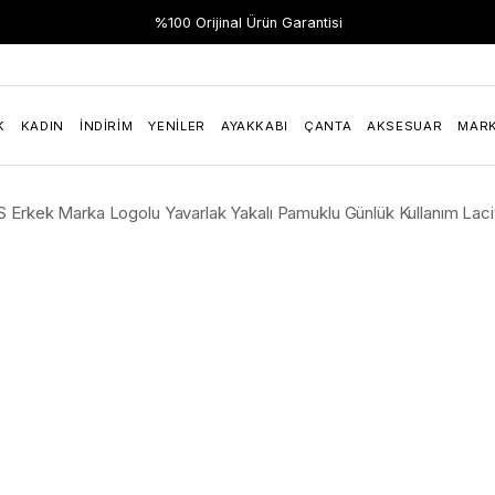
Hızlı Teslimat
%100 Orijinal Ürün Garantisi
K
KADIN
İNDIRIM
YENILER
AYAKKABI
ÇANTA
AKSESUAR
MAR
 Erkek Marka Logolu Yavarlak Yakalı Pamuklu Günlük Kullanım Lac