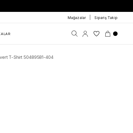
|
Mağazalar
Sipariş Takip
KALAR
ivert T-Shirt 50489581-404