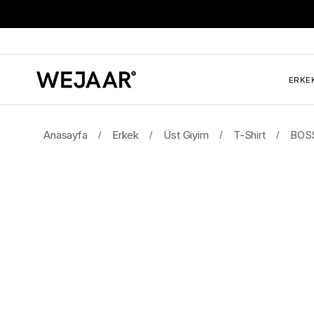
ERKE
Anasayfa
Erkek
Üst Giyim
T-Shirt
BOSS