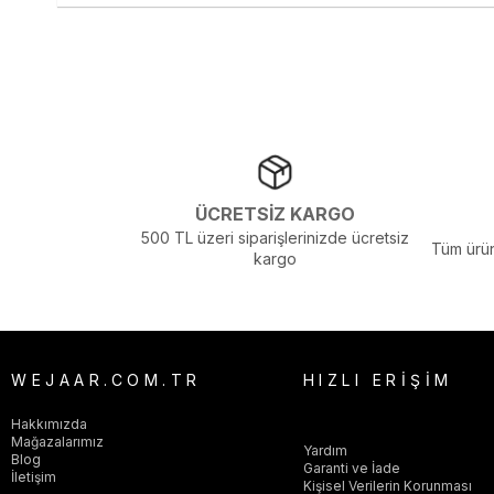
Görsel Açıklaması :
Stüdyo Çekim Ortamında Bulunan Işık ve Gölg
ÜCRETSİZ KARGO
500 TL üzeri siparişlerinizde ücretsiz
Tüm ürün
kargo
WEJAAR.COM.TR
HIZLI ERİŞİM
Hakkımızda
Mağazalarımız
Yardım
Blog
Garanti ve İade
İletişim
Kişisel Verilerin Korunması