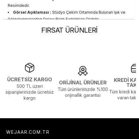
Resimdedir.
Görsel Açıklaması :
Stüdyo Çekim Ortamında Bulunan Işık ve
Gölgelenmelerden Dolayı Renk Farklılıkları Olabilir
FIRSAT ÜRÜNLERİ
ÜCRETSİZ KARGO
KREDİ KA
ORİJİNAL ÜRÜNLER
TAK
500 TL üzeri
Tüm ürünlerimizde %100
Tüm kredi kart
siparişlerinizde ücretsiz
orijinallik garantisi
varan taksi
kargo
WEJAAR.COM.TR