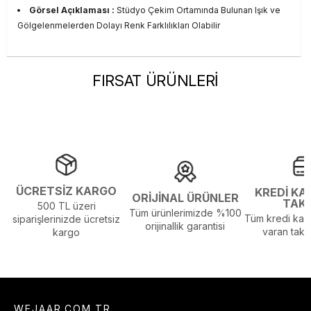
Görsel Açıklaması :
Stüdyo Çekim Ortamında Bulunan Işık ve
Gölgelenmelerden Dolayı Renk Farklılıkları Olabilir
FIRSAT ÜRÜNLERİ
ÜCRETSİZ KARGO
KREDİ KA
ORİJİNAL ÜRÜNLER
TAK
500 TL üzeri
Tüm ürünlerimizde %100
Tüm kredi kart
siparişlerinizde ücretsiz
orijinallik garantisi
varan taksi
kargo
WEJAAR.COM.TR