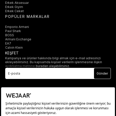
Erkek Aksesuar
Erkek Giyim
Erkek Ceket
POPÜLER MARKALAR
Emporio Armani
Paul Shark
BOSS
Armani Exchange
EA7
Calvin Klein
KEŞFET
Kampanya ve ürünler hakkında bilgi almak için e-mail adresinizi
ekleyebilirsiniz. Bu kapsamda kişisel verilerin işlenmesine ilişkin
aydınlatma metnine
buradan ulaşabilirsiniz.
Gönder
© 2025 wejaar.com.tr. tüm hakları saklıdır.