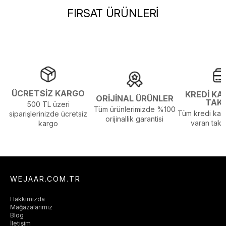
FIRSAT ÜRÜNLERİ
ÜCRETSİZ KARGO
KREDİ KA
ORİJİNAL ÜRÜNLER
TAK
500 TL üzeri
Tüm ürünlerimizde %100
Tüm kredi kart
siparişlerinizde ücretsiz
orijinallik garantisi
varan taksi
kargo
WEJAAR.COM.TR
Hakkımızda
Mağazalarımız
Blog
İletişim