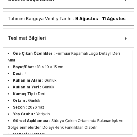
Tahmini Kargoya Veriliş Tarihi :
9 Ağustos - 11 Ağustos
Teslimat Bilgileri
Öne Çıkan Özellikler :
Fermuar Kapamalı Logo Detaylı Deri
Mini
Boyut/Ebat :
18 x 10 x 15 cm
Desi :
4
Kullanım Alanı :
Günlük
Kullanım Yeri :
Günlük
Kumaş Tipi :
Deri
Ortam :
Günlük
Sezon :
2026 Yaz
Yaş Grubu :
Yetişkin
Görsel Açıklaması :
Stüdyo Çekim Ortamında Bulunan Işık ve
Gölgelenmelerden Dolayı Renk Farklılıkları Olabilir
Menşei :
Vietnam